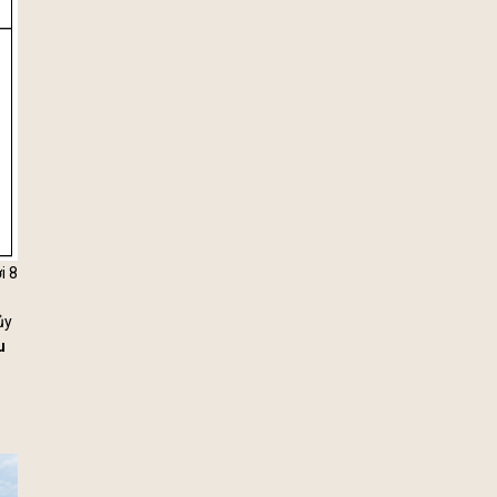
i 8
ủy
u