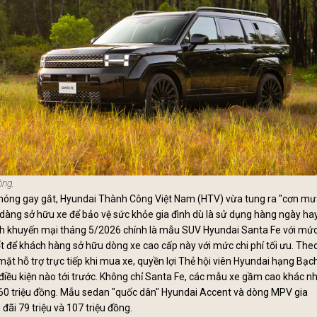
ồng.
nóng gay gắt, Hyundai Thành Công Việt Nam (HTV) vừa tung ra "cơn mư
ễ dàng sở hữu
xe
để bảo vệ sức khỏe gia đình dù là sử dụng hàng ngày ha
ình khuyến mại tháng 5/2026 chính là mẫu SUV Hyundai Santa Fe với mứ
 tốt để khách hàng sở hữu dòng xe cao cấp này với mức chi phí tối ưu. The
t hỗ trợ trực tiếp khi mua xe, quyền lợi Thẻ hội viên Hyundai hạng Bạc
điều kiện nào tới trước. Không chỉ Santa Fe, các mẫu xe gầm cao khác n
à 60 triệu đồng. Mẫu sedan "quốc dân" Hyundai Accent và dòng MPV gia
ãi 79 triệu và 107 triệu đồng.