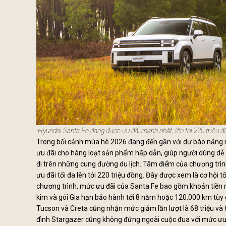
Hyundai Santa Fe
đang được ưu đãi mạnh nhất, lên tới 220 triệu đ
Trong bối cảnh mùa hè 2026 đang đến gần với dự báo nắng 
ưu đãi cho hàng loạt sản phẩm hấp dẫn, giúp người dùng d
đi trên những cung đường du lịch. Tâm điểm của chương tr
ưu đãi tối đa lên tới 220 triệu đồng. Đây được xem là cơ hội
chương trình, mức ưu đãi của Santa Fe bao gồm khoản tiền mặ
kim và gói Gia hạn bảo hành tới 8 năm hoặc 120.000 km tùy 
Tucson và Creta cũng nhận mức giảm lần lượt là 68 triệu v
đình Stargazer cũng không đứng ngoài cuộc đua với mức ưu đ