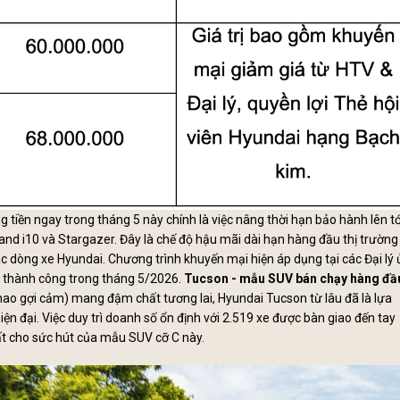
tiền ngay trong tháng 5 này chính là việc nâng thời hạn bảo hành lên tớ
d i10 và Stargazer. Đây là chế độ hậu mãi dài hạn hàng đầu thị trường
ác dòng xe Hyundai. Chương trình khuyến mại hiện áp dụng tại các Đại lý 
h thành công trong tháng 5/2026.
Tucson - mẫu SUV bán chạy hàng đầ
hao gợi cảm) mang đậm chất tương lai, Hyundai Tucson từ lâu đã là lựa
ện đại. Việc duy trì doanh số ổn định với 2.519 xe được bàn giao đến tay
ất cho sức hút của mẫu SUV cỡ C này.