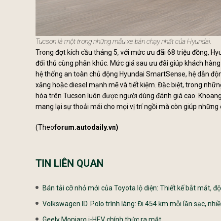
Tucson là một trong những mẫu xe bán chạy nhất của Hyundai.
Trong đợt kích cầu tháng 5, với mức ưu đãi 68 triệu đồng, H
đối thủ cùng phân khúc. Mức giá sau ưu đãi giúp khách hàng
hệ thống an toàn chủ động Hyundai SmartSense, hệ dẫn độ
xăng hoặc diesel mạnh mẽ và tiết kiệm. Đặc biệt, trong nhữ
hòa trên Tucson luôn được người dùng đánh giá cao. Khoang 
mang lại sự thoải mái cho mọi vị trí ngồi mà còn giúp những c
(Theo
forum.autodaily.vn)
TIN LIÊN QUAN
Bán tải cỡ nhỏ mới của Toyota lộ diện: Thiết kế bắt mắt, độ
Volkswagen ID. Polo trình làng: Đi 454 km mỗi lần sạc, nhi
Geely Monjaro i-HEV chính thức ra mắt