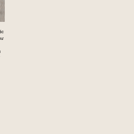
ác
hư
u