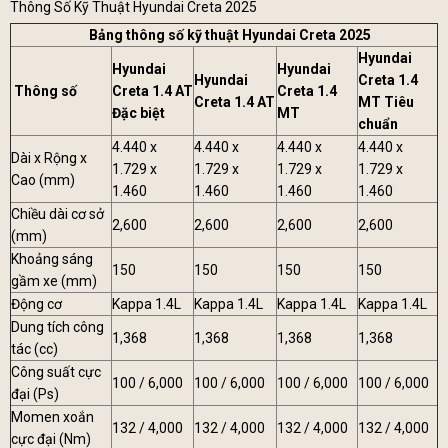
Thông Số Kỹ Thuật Hyundai Creta 2025
Bảng thông số kỹ thuật Hyundai Creta 2025
Hyundai
Hyundai
Hyundai
Hyundai
Creta 1.4
Thông số
Creta 1.4 AT
Creta 1.4
Creta 1.4 AT
MT Tiêu
Đặc biệt
MT
chuẩn
4.440 x
4.440 x
4.440 x
4.440 x
Dài x Rộng x
1.729 x
1.729 x
1.729 x
1.729 x
Cao (mm)
1.460
1.460
1.460
1.460
Chiều dài cơ sở
2,600
2,600
2,600
2,600
(mm)
Khoảng sáng
150
150
150
150
gầm xe (mm)
Động cơ
Kappa 1.4L
Kappa 1.4L
Kappa 1.4L
Kappa 1.4L
Dung tích công
1,368
1,368
1,368
1,368
tác (cc)
Công suất cực
100 / 6,000
100 / 6,000
100 / 6,000
100 / 6,000
đại (Ps)
Momen xoắn
132 / 4,000
132 / 4,000
132 / 4,000
132 / 4,000
cực đại (Nm)