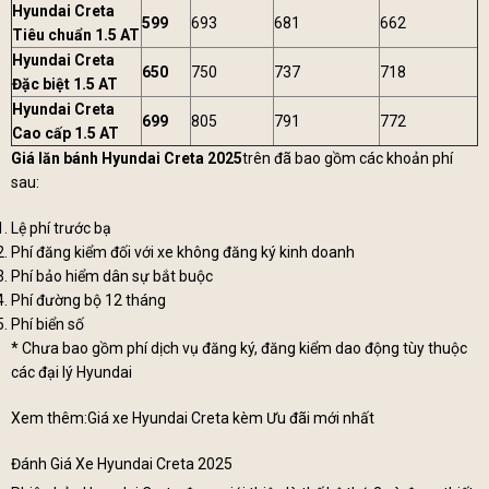
Hyundai Creta
599
693
681
662
Tiêu chuẩn 1.5 AT
Hyundai Creta
650
750
737
718
Đặc biệt 1.5 AT
Hyundai Creta
699
805
791
772
Cao cấp 1.5 AT
Giá lăn bánh Hyundai Creta 2025
trên đã bao gồm các khoản phí
sau:
Lệ phí trước bạ
Phí đăng kiểm đối với xe không đăng ký kinh doanh
Phí bảo hiểm dân sự bắt buộc
Phí đường bộ 12 tháng
Phí biển số
* Chưa bao gồm phí dịch vụ đăng ký, đăng kiểm dao động tùy thuộc
các đại lý Hyundai
Xem thêm:
Giá xe Hyundai Creta kèm Ưu đãi mới nhất
Đánh Giá Xe Hyundai Creta 2025