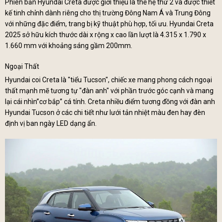
Phiên bản Hyundai Creta được giới thiệu là thế hệ thứ 2 và được thiết
kế tinh chỉnh dành riêng cho thị trường Đông Nam Á và Trung Đông
với những đặc điểm, trang bị kỹ thuật phù hợp, tối ưu. Hyundai Creta
2025 sở hữu kích thước dài x rộng x cao lần lượt là 4.315 x 1.790 x
1.660 mm với khoảng sáng gầm 200mm.
Ngoại Thất
Hyundai coi Creta là "tiểu Tucson", chiếc xe mang phong cách ngoại
thất mạnh mẽ tương tự "đàn anh" với phần trước góc cạnh và mang
lại cái nhìn”cơ bắp” cá tính. Creta nhiều điểm tương đồng với đàn anh
Hyundai Tucson ở các chi tiết như lưới tản nhiệt màu đen hay đèn
định vị ban ngày LED dạng ẩn.