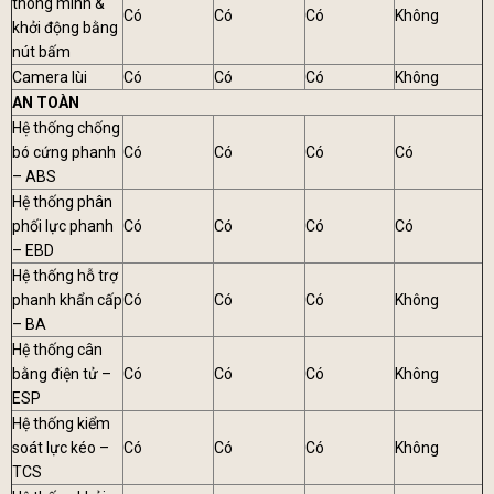
thông minh &
Có
Có
Có
Không
khởi động bằng
nút bấm
Camera lùi
Có
Có
Có
Không
AN TOÀN
Hệ thống chống
bó cứng phanh
Có
Có
Có
Có
– ABS
Hệ thống phân
phối lực phanh
Có
Có
Có
Có
– EBD
Hệ thống hỗ trợ
phanh khẩn cấp
Có
Có
Có
Không
– BA
Hệ thống cân
bằng điện tử –
Có
Có
Có
Không
ESP
Hệ thống kiểm
soát lực kéo –
Có
Có
Có
Không
TCS