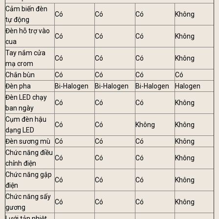
Cảm biến đèn
Có
Có
Có
Không
tự động
Đèn hỗ trợ vào
Có
Có
Có
Không
cua
Tay nắm cửa
Có
Có
Có
Không
mạ crom
Chắn bùn
Có
Có
Có
Có
Đèn pha
Bi-Halogen
Bi-Halogen
Bi-Halogen
Halogen
Đèn LED chạy
Có
Có
Có
Không
ban ngày
Cụm đèn hậu
Có
Có
Không
Không
dạng LED
Đèn sương mù
Có
Có
Có
Không
Chức năng điều
Có
Có
Có
Không
chỉnh điện
Chức năng gập
Có
Có
Có
Không
điện
Chức năng sấy
Có
Có
Có
Không
gương
Lưới tản nhiệt