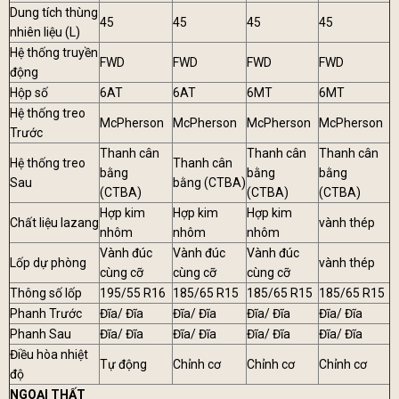
Dung tích thùng
45
45
45
45
nhiên liệu (L)
Hệ thống truyền
FWD
FWD
FWD
FWD
động
Hộp số
6AT
6AT
6MT
6MT
Hệ thống treo
McPherson
McPherson
McPherson
McPherson
Trước
Thanh cân
Thanh cân
Thanh cân
Hệ thống treo
Thanh cân
bằng
bằng
bằng
Sau
bằng (CTBA)
(CTBA)
(CTBA)
(CTBA)
Hợp kim
Hợp kim
Hợp kim
Chất liệu lazang
vành thép
nhôm
nhôm
nhôm
Vành đúc
Vành đúc
Vành đúc
Lốp dự phòng
vành thép
cùng cỡ
cùng cỡ
cùng cỡ
Thông số lốp
195/55 R16
185/65 R15
185/65 R15
185/65 R15
Phanh Trước
Đĩa/ Đĩa
Đĩa/ Đĩa
Đĩa/ Đĩa
Đĩa/ Đĩa
Phanh Sau
Đĩa/ Đĩa
Đĩa/ Đĩa
Đĩa/ Đĩa
Đĩa/ Đĩa
Điều hòa nhiệt
Tự động
Chỉnh cơ
Chỉnh cơ
Chỉnh cơ
độ
NGOẠI THẤT