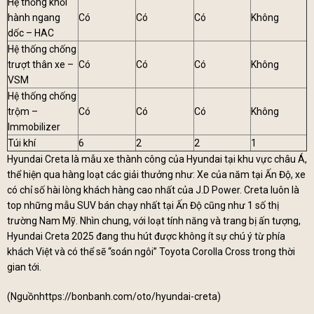
Hệ thống khỏi
hành ngang
Có
Có
Có
Không
dốc – HAC
Hệ thống chống
trượt thân xe –
Có
Có
Có
Không
VSM
Hệ thống chống
trộm –
Có
Có
Có
Không
Immobilizer
Túi khí
6
2
2
1
Hyundai Creta là mẫu xe thành công của Hyundai tại khu vực châu Á,
thể hiện qua hàng loạt các giải thưởng như: Xe của năm tại Ấn Độ, xe
có chỉ số hài lòng khách hàng cao nhất của J.D Power. Creta luôn là
top những mẫu SUV bán chạy nhất tại Ấn Độ cũng như 1 số thị
trường Nam Mỹ. Nhìn chung, với loạt tính năng và trang bị ấn tượng,
Hyundai Creta 2025 đang thu hút được không ít sự chú ý từ phía
khách Việt và có thể sẽ “soán ngôi” Toyota Corolla Cross trong thời
gian tới.
(Nguồn
https://bonbanh.com/oto/hyundai-creta
)