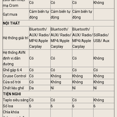
Có
Có
Có
Không
mạ Crom
Cảm biến tự
Cảm biến tự
Cảm biến tự
Gạt mưa
động
động
động
NỘI THẤT
Bluetooth/
Bluetooth/
Bluetooth/
AUX/ Radio/
AUX/ Radio/
AUX/ Radio/
SốRadio/
Hệ thống giải trí
MP4/Apple
MP4/Apple
MP4/Apple
USB/ Aux
Carplay
Carplay
Carplay
Hệ thống AVN
định vị dẫn
Có
Có
Có
Không
đường
Ghế gập 6:4
Có
Có
Có
Có
Cruise Control
Có
Không
Không
Không
Cửa sổ trời
Có
Không
Không
Không
Chất liệu ghế
Da
Nỉ
Nỉ
Nỉ
TIỆN NGHI
Taplo siêu sáng
Có
Có
Có
Không
Số loa
6
6
6
6
Chìa khóa