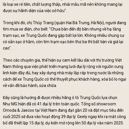
là loại xe rẻ tiền, chất lượng thấp, nhái mẫu mã nên không mang lại
được sự hãnh diện của việc sở hữu".
Trong khi đó, chị Thùy Trang (quận Hai Bà Trưng, Hà Nội), người đang
tìm mua xe điện, cho biết: "Chưa bàn đến độ bền nhưng về hạ tầng
trạm sạc, xe Trung Quốc đang gặp bất lợi lớn. Không nhiều chung cư
có sẵn sạc ở hầm, còn tìm trạm sạc bên thứ ba thì bất tiện và giá lại
cao".
Theo các chuyên gia, thể hiện sự cam kết lâu dài với thị trường Việt
Nam thông qua việc phát triển mạng lưới đại lý rộng với nguồn cung
linh kiện đầy đủ, hay xây dựng nhà máy lắp ráp trong nước là những
cách để xe Trung Quốc có thể thuyết phục khách hàng, xóa bỏ lo ngại
về vấn đề bảo hành, sửa chữa.
Đây cũng là hướng đi được nhiều hãng ô tô Trung Quốc lựa chọn.
Như MG hiện đã có 41 đại lý trên toàn quốc. Tổng số showroom
Omoda & Jaecoo tại Việt Nam đang đạt gần 20 và đặt mục tiêu đến
cuối 2025 sẽ đưa vào hoạt động 39 đại lý. Geely ngay khi ra mắt công
bố đã thiết lập 15 đại lý, dự kiến mở rộng lên 50 đại lý vào năm 2025.