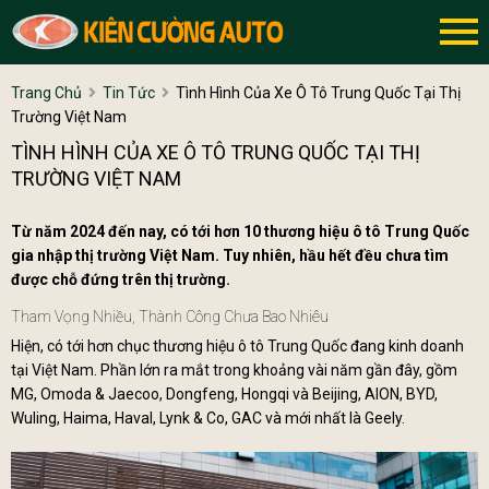
Trang Chủ
Tin Tức
Tình Hình Của Xe Ô Tô Trung Quốc Tại Thị
Trường Việt Nam
TÌNH HÌNH CỦA XE Ô TÔ TRUNG QUỐC TẠI THỊ
TRƯỜNG VIỆT NAM
Từ năm 2024 đến nay, có tới hơn 10 thương hiệu ô tô Trung Quốc
gia nhập thị trường Việt Nam. Tuy nhiên, hầu hết đều chưa tìm
được chỗ đứng trên thị trường.
Tham Vọng Nhiều, Thành Công Chưa Bao Nhiêu
Hiện, có tới hơn chục thương hiệu ô tô Trung Quốc đang kinh doanh
tại Việt Nam. Phần lớn ra mắt trong khoảng vài năm gần đây, gồm
MG, Omoda & Jaecoo, Dongfeng, Hongqi và Beijing, AION, BYD,
Wuling, Haima, Haval, Lynk & Co, GAC và mới nhất là Geely.