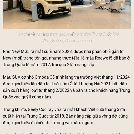
Hạn chế về hạ tầng trạm sạc khiến ô tô điện Trung Quốc khó
tiếp cận đông đảo khách hàng.
Như New MG5 ra mắt cuối năm 2023, được nhà phân phối gắn từ
New (mới) trong tên gọi, nhưng thực tế lại là mẫu Roewe i5 đã bán ở
Trung Quốc từ năm 2017, trải qua 2 lần nâng cấp.
Mẫu SUV cỡ nhỏ Omoda C5 trình làng thị trường Việt tháng 11/2024
được giới thiệu lần đầu tại Triển lãm Ô tô Thượng Hải 2021, bắt đầu
sản xuất hàng loạt từ tháng 2/2022 và bán ra cho khách hàng Trung
Quốc vào quý II cùng năm.
Trong khi đó, Geely Coolray vừa ra mắt khách Việt cuối tháng 3 đã
xuất hiện tại Trung Quốc từ 2018. Bản nâng cấp giữa vòng đời cũng
được giới thiệu ở nhiều thị trường vào năm ngoái.