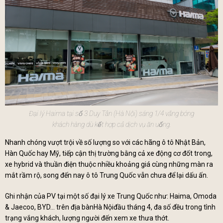
Đại lý Haima tại số 3 Duy Tân (Hà Nội) sáng 1/4 vắng bóng
khách hàng dù kết hợp cả dịch vụ ăn uống.
Nhanh chóng vượt trội về số lượng so với các hãng ô tô Nhật Bản,
Hàn Quốc hay Mỹ, tiếp cận thị trường bằng cả xe động cơ đốt trong,
xe hybrid và thuần điện thuộc nhiều khoảng giá cùng những màn ra
mắt rầm rộ, song đến nay ô tô Trung Quốc vẫn chưa để lại dấu ấn.
Ghi nhận của PV tại một số đại lý xe Trung Quốc như: Haima, Omoda
& Jaecoo, BYD... trên địa bànHà Nộiđầu tháng 4, đa số đều trong tình
trạng vắng khách, lượng người đến xem xe thưa thớt.