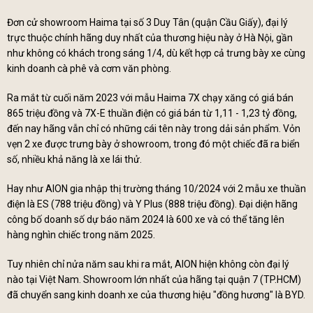
Đơn cử showroom Haima tại số 3 Duy Tân (quận Cầu Giấy), đại lý
trực thuộc chính hãng duy nhất của thương hiệu này ở Hà Nội, gần
như không có khách trong sáng 1/4, dù kết hợp cả trưng bày xe cùng
kinh doanh cà phê và cơm văn phòng.
Ra mắt từ cuối năm 2023 với mẫu Haima 7X chạy xăng có giá bán
865 triệu đồng và 7X-E thuần điện có giá bán từ 1,11 - 1,23 tỷ đồng,
đến nay hãng vẫn chỉ có những cái tên này trong dải sản phẩm. Vỏn
vẹn 2 xe được trưng bày ở showroom, trong đó một chiếc đã ra biển
số, nhiều khả năng là xe lái thử.
Hay như AION gia nhập thị trường tháng 10/2024 với 2 mẫu xe thuần
điện là ES (788 triệu đồng) và Y Plus (888 triệu đồng). Đại diện hãng
công bố doanh số dự báo năm 2024 là 600 xe và có thể tăng lên
hàng nghìn chiếc trong năm 2025.
Tuy nhiên chỉ nửa năm sau khi ra mắt, AION hiện không còn đại lý
nào tại Việt Nam. Showroom lớn nhất của hãng tại quận 7 (TP.HCM)
đã chuyển sang kinh doanh xe của thương hiệu "đồng hương" là BYD.