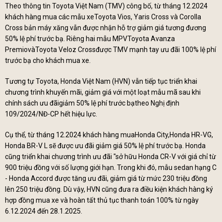
Theo thông tin Toyota Việt Nam (TMV) công bố, từ tháng 12.2024
khách hàng mua các mẫu xeToyota Vios, Yaris Cross và Corolla
Cross bản máy xăng vẫn được nhận hỗ trợ giảm giá tương đương
50% lệ phí trước bạ. Riêng hai mẫu MPVToyota Avanza
PremiovàToyota Veloz Crossđược TMV mạnh tay ưu đãi 100% lệ phí
trước bạ cho khách mua xe.
Tương tự Toyota, Honda Việt Nam (HVN) vẫn tiếp tục triển khai
chương trình khuyến mãi, giảm giá với một loạt mẫu mã sau khi
chính sách ưu đãigiảm 50% lệ phí trước bạtheo Nghị định
109/2024/NĐ-CP hết hiệu lực.
Cụ thể, từ tháng 12.2024 khách hàng muaHonda City,Honda HR-VG,
Honda BR-V L sẽ được ưu đãi giảm giá 50% lệ phí trước bạ. Honda
cũng triển khai chương trình ưu đãi "sở hữu Honda CR-V với giá chỉ từ
900 triệu đồng với số lượng giới hạn. Trong khi đó, mẫu sedan hạng C
- Honda Accord được tăng ưu đãi, giảm giá từ mức 230 triệu đồng
lên 250 triệu đồng. Dù vậy, HVN cũng đưa ra điều kiện khách hàng ký
hợp đồng mua xe và hoàn tất thủ tục thanh toán 100% từ ngày
6.12.2024 đến 28.1.2025.