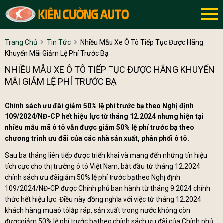
Trang Chủ
Tin Tức
Nhiều Mẫu Xe Ô Tô Tiếp Tục Được Hãng
Khuyến Mãi Giảm Lệ Phí Trước Bạ
NHIỀU MẪU XE Ô TÔ TIẾP TỤC ĐƯỢC HÃNG KHUYẾN
MÃI GIẢM LỆ PHÍ TRƯỚC BẠ
Chính sách ưu đãi giảm 50% lệ phí trước bạ theo Nghị định
109/2024/NĐ-CP hết hiệu lực từ tháng 12.2024 nhưng hiện tại
nhiều mẫu mã ô tô vẫn được giảm 50% lệ phí trước bạ theo
chương trình ưu đãi của các nhà sản xuất, phân phối ô tô.
Sau ba tháng liên tiếp được triển khai và mang đến những tín hiệu
tích cực cho thị trường ô tô Việt Nam, bắt đầu từ tháng 12.2024
chính sách ưu đãigiảm 50% lệ phí trước bạtheo Nghị định
109/2024/NĐ-CP được Chính phủ ban hành từ tháng 9.2024 chính
thức hết hiệu lực. Điều này đồng nghĩa với việc từ tháng 12.2024
khách hàng muaô tôlắp ráp, sản xuất trong nước không còn
đượcgiảm 50% lệ phí trước bạtheo chính sách ưu đãi của Chính phủ.