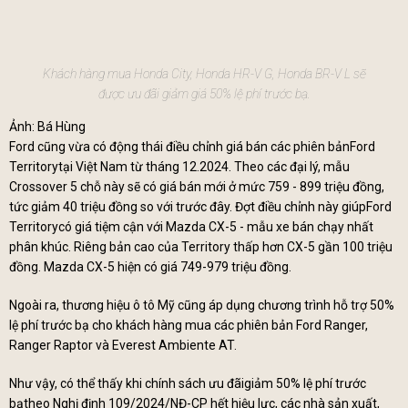
Khách hàng mua Honda City, Honda HR-V G, Honda BR-V L sẽ
được ưu đãi giảm giá 50% lệ phí trước bạ.
Ảnh: Bá Hùng
Ford cũng vừa có động thái điều chỉnh giá bán các phiên bảnFord
Territorytại Việt Nam từ tháng 12.2024. Theo các đại lý, mẫu
Crossover 5 chỗ này sẽ có giá bán mới ở mức 759 - 899 triệu đồng,
tức giảm 40 triệu đồng so với trước đây. Đợt điều chỉnh này giúpFord
Territorycó giá tiệm cận với Mazda CX-5 - mẫu xe bán chạy nhất
phân khúc. Riêng bản cao của Territory thấp hơn CX-5 gần 100 triệu
đồng. Mazda CX-5 hiện có giá 749-979 triệu đồng.
Ngoài ra, thương hiệu ô tô Mỹ cũng áp dụng chương trình hỗ trợ 50%
lệ phí trước bạ cho khách hàng mua các phiên bản Ford Ranger,
Ranger Raptor và Everest Ambiente AT.
Như vậy, có thể thấy khi chính sách ưu đãigiảm 50% lệ phí trước
bạtheo Nghị định 109/2024/NĐ-CP hết hiệu lực, các nhà sản xuất,