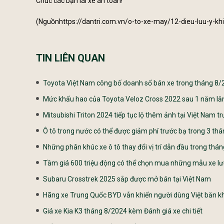
Chúc các bạn lái xe an toàn!
(Nguồn
https://dantri.com.vn/o-to-xe-may/12-dieu-luu-y
TIN LIÊN QUAN
Toyota Việt Nam công bố doanh số bán xe trong tháng 8/2
Mức khấu hao của Toyota Veloz Cross 2022 sau 1 năm lă
Mitsubishi Triton 2024 tiếp tục lộ thêm ảnh tại Việt Nam t
Ô tô trong nước có thể được giảm phí trước bạ trong 3 th
Những phân khúc xe ô tô thay đổi vị trí dẫn đầu trong thá
Tầm giá 600 triệu động có thể chọn mua những mẫu xe lư
Subaru Crosstrek 2025 sắp được mở bán tại Việt Nam
Hãng xe Trung Quốc BYD vẫn khiến người dùng Việt băn k
Giá xe Kia K3 tháng 8/2024 kèm Đánh giá xe chi tiết