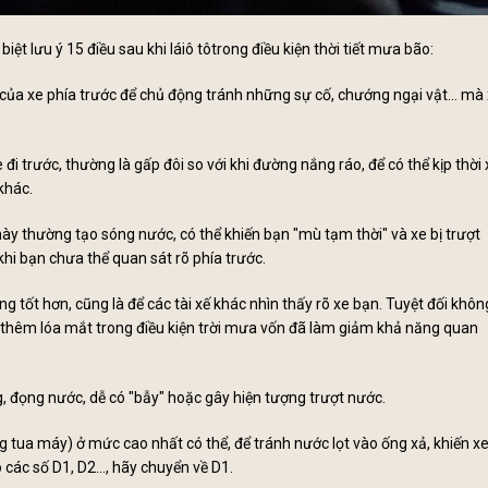
t lưu ý 15 điều sau khi láiô tôtrong điều kiện thời tiết mưa bão:
 của xe phía trước để chủ động tránh những sự cố, chướng ngại vật... mà
 đi trước, thường là gấp đôi so với khi đường nắng ráo, để có thể kịp thời
khác.
e này thường tạo sóng nước, có thể khiến bạn "mù tạm thời" và xe bị trượt
hi bạn chưa thể quan sát rõ phía trước.
 tốt hơn, cũng là để các tài xế khác nhìn thấy rõ xe bạn. Tuyệt đối khôn
 xế thêm lóa mắt trong điều kiện trời mưa vốn đã làm giảm khả năng quan
g, đọng nước, dễ có "bẫy" hoặc gây hiện tượng trượt nước.
g tua máy) ở mức cao nhất có thể, để tránh nước lọt vào ống xả, khiến x
ó các số D1, D2…, hãy chuyển về D1.