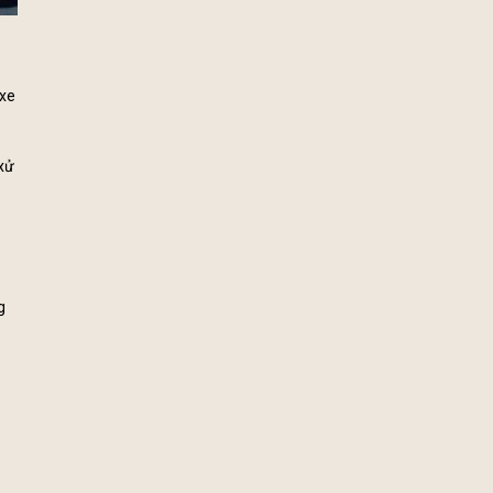
 xe
 xử
g
e