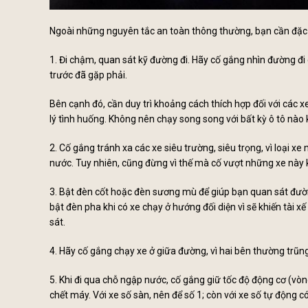
Ngoài những nguyên tắc an toàn thông thường, bạn cần đặc biệ
1. Đi chậm, quan sát kỹ đường đi. Hãy cố gắng nhìn đường đi
trước đã gặp phải.
Bên cạnh đó, cần duy trì khoảng cách thích hợp đối với các xe
lý tình huống. Không nên chạy song song với bất kỳ ô tô nào 
2. Cố gắng tránh xa các xe siêu trường, siêu trọng, vì loại x
nước. Tuy nhiên, cũng đừng vì thế mà cố vượt những xe này k
3. Bật đèn cốt hoặc đèn sương mù để giúp bạn quan sát đường
bật đèn pha khi có xe chạy ở hướng đối diện vì sẽ khiến tài
sát.
4. Hãy cố gắng chạy xe ở giữa đường, vì hai bên thường trũn
5. Khi đi qua chỗ ngập nước, cố gắng giữ tốc độ động cơ (vòn
chết máy. Với xe số sàn, nên để số 1; còn với xe số tự động c