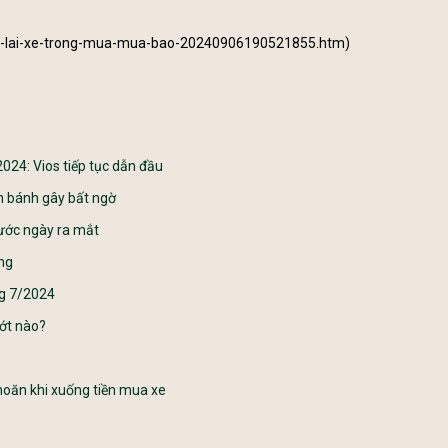
-khi-lai-xe-trong-mua-mua-bao-20240906190521855.htm
)
024: Vios tiếp tục dẫn đầu
n bánh gây bất ngờ
rước ngày ra mắt
áng
ng 7/2024
ớt nào?
hoăn khi xuống tiền mua xe