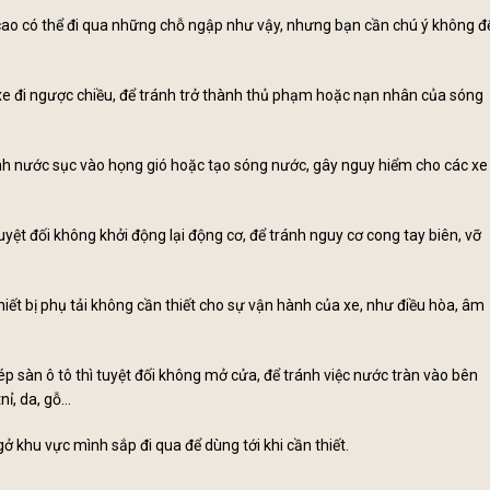
cao có thể đi qua những chỗ ngập như vậy, nhưng bạn cần chú ý không đ
 xe đi ngược chiều, để tránh trở thành thủ phạm hoặc nạn nhân của sóng
h nước sục vào họng gió hoặc tạo sóng nước, gây nguy hiểm cho các xe
uyệt đối không khởi động lại động cơ, để tránh nguy cơ cong tay biên, vỡ
hiết bị phụ tải không cần thiết cho sự vận hành của xe, như điều hòa, âm
 sàn ô tô thì tuyệt đối không mở cửa, để tránh việc nước tràn vào bên
ỉ, da, gỗ...
ở khu vực mình sắp đi qua để dùng tới khi cần thiết.