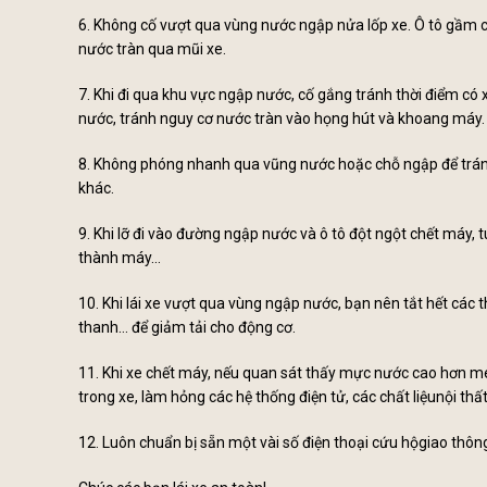
6. Không cố vượt qua vùng nước ngập nửa lốp xe. Ô tô gầm 
nước tràn qua mũi xe.
7. Khi đi qua khu vực ngập nước, cố gắng tránh thời điểm có
nước, tránh nguy cơ nước tràn vào họng hút và khoang máy.
8. Không phóng nhanh qua vũng nước hoặc chỗ ngập để trán
khác.
9. Khi lỡ đi vào đường ngập nước và ô tô đột ngột chết máy, t
thành máy...
10. Khi lái xe vượt qua vùng ngập nước, bạn nên tắt hết các t
thanh… để giảm tải cho động cơ.
11. Khi xe chết máy, nếu quan sát thấy mực nước cao hơn mép
trong xe, làm hỏng các hệ thống điện tử, các chất liệunội thấtn
12. Luôn chuẩn bị sẵn một vài số điện thoại cứu hộgiao thông