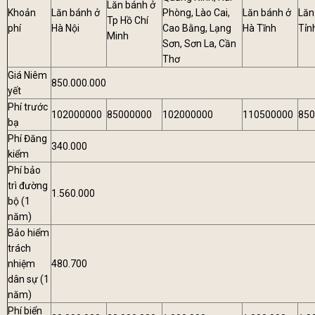
Lăn bánh ở
Khoản
Lăn bánh ở
Phòng, Lào Cai,
Lăn bánh ở
Lăn
Tp Hồ Chí
phí
Hà Nội
Cao Bằng, Lạng
Hà Tĩnh
Tỉn
Minh
Sơn, Sơn La, Cần
Thơ
Giá Niêm
850.000.000
yết
Phí trước
102000000
85000000
102000000
110500000
850
bạ
Phí Đăng
340.000
kiểm
Phí bảo
trì đường
1.560.000
bộ (1
năm)
Bảo hiểm
trách
nhiệm
480.700
dân sự (1
năm)
Phí biển