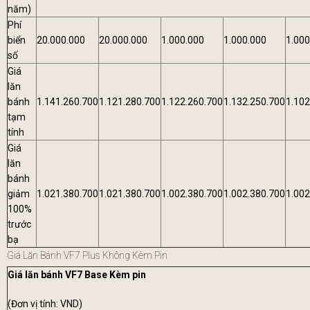
năm)
Phí
biển
20.000.000
20.000.000
1.000.000
1.000.000
1.000
số
Giá
lăn
bánh
1.141.260.700
1.121.280.700
1.122.260.700
1.132.250.700
1.102
tạm
tính
Giá
lăn
bánh
giảm
1.021.380.700
1.021.380.700
1.002.380.700
1.002.380.700
1.002
100%
trước
bạ
Giá Lăn Bánh VF7 Plus Không Kèm Pin
Giá lăn bánh VF7 Base Kèm pin
(Đơn vị tính: VND)