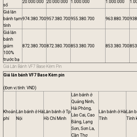
20.000.000
20.000.000
1.000.000
1.000.000
1.0
số
Giá lăn
bánh tạm
974.380.700
957.380.700
955.380.700
963.880.700
938
tính
Giá lăn
bánh
giảm
872.380.700
872.380.700
853.380.700
853.380.700
853
100%
trước bạ
Giá Lăn Bánh VF7 Base Kèm Pin
Giá lăn bánh VF7 Base Kèm pin
(Đơn vị tính: VND)
Lăn bánh ở
Quảng Ninh,
Hải Phòng,
Khoản
Lăn bánh ở Hà
Lăn bánh ở Tp
Lăn bánh ở Hà
Lăn b
Lào Cai, Cao
phí
Nội
Hồ Chí Minh
Tĩnh
Tỉnh 
Bằng, Lạng
Sơn, Sơn La,
Cần Thơ