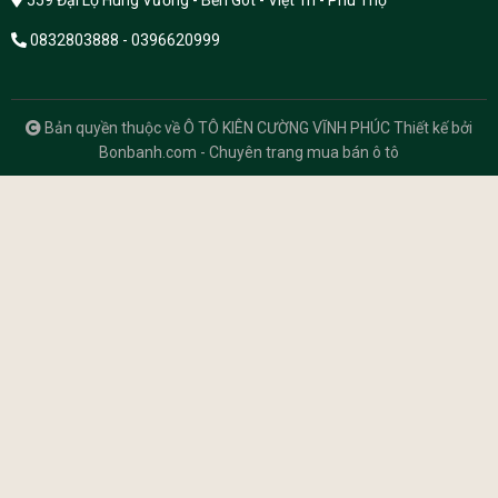
559 Đại Lộ Hùng Vương - Bến Gót - Việt Trì - Phú Thọ
0832803888 - 0396620999
Bản quyền thuộc về Ô TÔ KIÊN CƯỜNG VĨNH PHÚC
Thiết kế bởi
Bonbanh.com - Chuyên trang mua bán ô tô