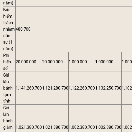
năm)
Bảo
hiểm
trách
nhiệm
480.700
dân
sự (1
năm)
Phí
biển
20.000.000
20.000.000
1.000.000
1.000.000
1.000
số
Giá
lăn
bánh
1.141.260.700
1.121.280.700
1.122.260.700
1.132.250.700
1.102
tạm
tính
Giá
lăn
bánh
giảm
1.021.380.700
1.021.380.700
1.002.380.700
1.002.380.700
1.002