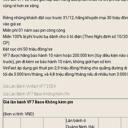
cũng rẻ hơn xe xăng.
Riêng những khách đặt cọc trước 31/12, hãng khuyến mại 30 triệu đồn
vào giá xe.
Miễn phí 01 năm sạc pin công cộng
Miễn 100% lệ phí trước bạ dành cho ô tô điện (Theo Nghị định số 10/2
CP)
Đặt cọc chỉ 50 triệu đồng/xe
VF7 được hãng bảo hành 10 năm hoặc 200.000 km (tùy điều kiện nào 
trước), pin đi kèm xe bảo hành 10 năm, không giới hạn số km.
VinFast áp dụng gói thuê pin 2,9 triệu đồng/tháng cho quãng đường di
tối đa 3.000 km/tháng, và 4,8 triệu đồng/tháng nếu đi nhiều hơn 3.000
Giá Lăn Bánh Vinfast VF7 2024
Giá Lăn Bánh VF7 Base Không Kèm Pin
Giá lăn bánh VF7 Base Không kèm pin
(Đơn vị tính: VND)
Lăn bánh ở
Quảng Ninh, Hải