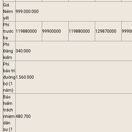
Giá
Niêm
999.000.000
yết
Phí
trước
119880000
99900000
119880000
129870000
9990
bạ
Phí
Đăng
340.000
kiểm
Phí
bảo trì
đường
1.560.000
bộ (1
năm)
Bảo
hiểm
trách
nhiệm
480.700
dân
sự (1