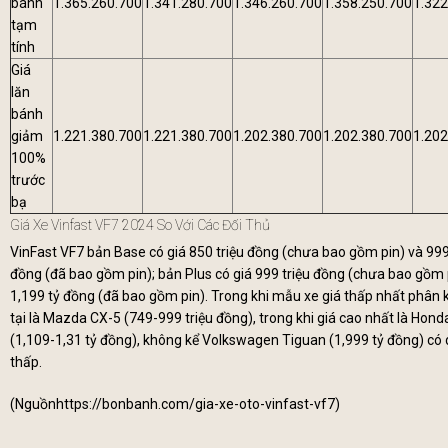
bánh
1.365.260.700
1.341.280.700
1.346.260.700
1.358.250.700
1.322
tạm
tính
Giá
lăn
bánh
giảm
1.221.380.700
1.221.380.700
1.202.380.700
1.202.380.700
1.202
100%
trước
bạ
Giá Xe Vinfast VF7 2024 So Với Các Đối Thủ
VinFast VF7 bản Base có giá 850 triệu đồng (chưa bao gồm pin) và 999
đồng (đã bao gồm pin); bản Plus có giá 999 triệu đồng (chưa bao gồm 
1,199 tỷ đồng (đã bao gồm pin). Trong khi mẫu xe giá thấp nhất phân 
tại là Mazda CX-5 (749-999 triệu đồng), trong khi giá cao nhất là Hon
(1,109-1,31 tỷ đồng), không kể Volkswagen Tiguan (1,999 tỷ đồng) có
thấp.
(Nguồn
https://bonbanh.com/gia-xe-oto-vinfast-vf7
)