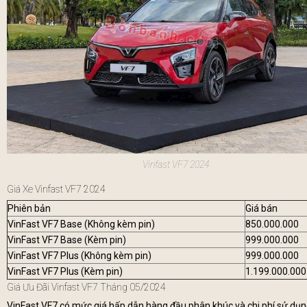
Vinfast VF7 2024
Giá Xe Vinfast VF7 2024
Phiên bản
Giá bán
VinFast VF7 Base (Không kèm pin)
850.000.000
VinFast VF7 Base (Kèm pin)
999.000.000
VinFast VF7 Plus (Không kèm pin)
999.000.000
VinFast VF7 Plus (Kèm pin)
1.199.000.000
Giá Ưu Đãi Vinfast VF7 Tháng 05/2024
VinFast VF7 có mức giá hấp dẫn hàng đầu phân khúc và chi phí sử dụn