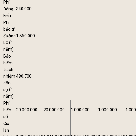
Phí
Đăng
340.000
kiểm
Phí
bảo trì
đường
1.560.000
bộ (1
năm)
Bảo
hiểm
trách
nhiệm
480.700
dân
sự (1
năm)
Phí
biển
20.000.000
20.000.000
1.000.000
1.000.000
1.000
số
Giá
lăn