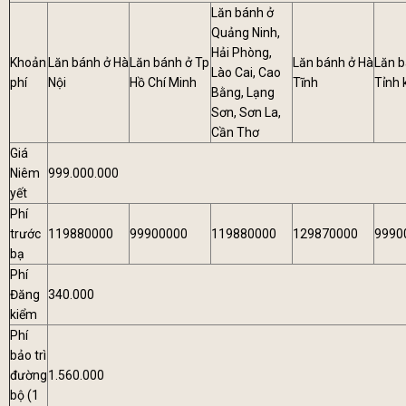
Lăn bánh ở
Quảng Ninh,
Hải Phòng,
Khoản
Lăn bánh ở Hà
Lăn bánh ở Tp
Lăn bánh ở Hà
Lăn b
Lào Cai, Cao
phí
Nội
Hồ Chí Minh
Tĩnh
Tỉnh 
Bằng, Lạng
Sơn, Sơn La,
Cần Thơ
Giá
Niêm
999.000.000
yết
Phí
trước
119880000
99900000
119880000
129870000
9990
bạ
Phí
Đăng
340.000
kiểm
Phí
bảo trì
đường
1.560.000
bộ (1