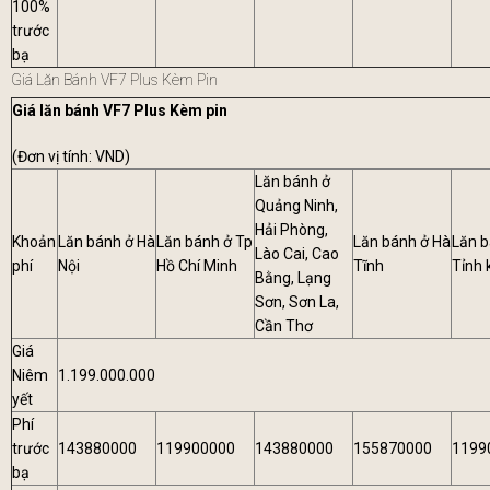
100%
trước
bạ
Giá Lăn Bánh VF7 Plus Kèm Pin
Giá lăn bánh VF7 Plus Kèm pin
(Đơn vị tính: VND)
Lăn bánh ở
Quảng Ninh,
Hải Phòng,
Khoản
Lăn bánh ở Hà
Lăn bánh ở Tp
Lăn bánh ở Hà
Lăn b
Lào Cai, Cao
phí
Nội
Hồ Chí Minh
Tĩnh
Tỉnh 
Bằng, Lạng
Sơn, Sơn La,
Cần Thơ
Giá
Niêm
1.199.000.000
yết
Phí
trước
143880000
119900000
143880000
155870000
1199
bạ