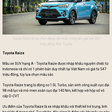
Toyota Raize là lựa chọn đáng cân nhắc trong tầm giá hơn 500
triệu đồng. Ảnh: Toyota
Toyota Raize
Mẫu xe SUV hạng A - Toyota Raize được nhập khẩu nguyên chiếc từ
Indonesia và chỉ có 1 phiên bản duy nhất tại Việt Nam có giá từ 547
triệu đồng, tùy lựa chọn màu sắc.
Toyota Raize trang bị động cơ 1.0L Turbo, sản sinh công suất cực đại
98 mã lực và mô-men xoắn cực đại 140 Nm, kết hợp với hộp số vô
cấp D-CVT.
Ưu điểm của Toyota Raize là xe nhập khẩu với thiết kế trẻ trung, linh