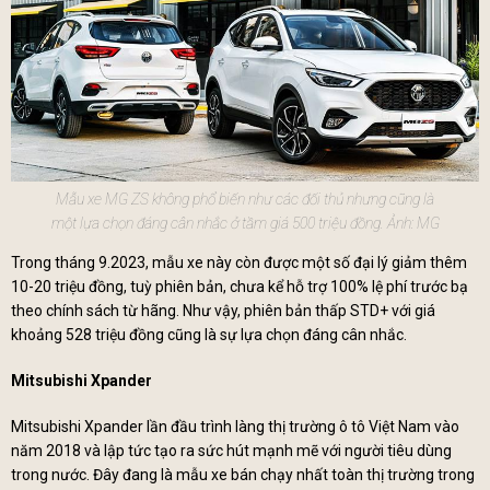
Mẫu xe MG ZS không phổ biến như các đối thủ nhưng cũng là
một lựa chọn đáng cân nhắc ở tầm giá 500 triệu đồng. Ảnh: MG
Trong tháng 9.2023, mẫu xe này còn được một số đại lý giảm thêm
10-20 triệu đồng, tuỳ phiên bản, chưa kể hỗ trợ 100% lệ phí trước bạ
theo chính sách từ hãng. Như vậy, phiên bản thấp STD+ với giá
khoảng 528 triệu đồng cũng là sự lựa chọn đáng cân nhắc.
Mitsubishi Xpander
Mitsubishi Xpander lần đầu trình làng thị trường ô tô Việt Nam vào
năm 2018 và lập tức tạo ra sức hút mạnh mẽ với người tiêu dùng
trong nước. Đây đang là mẫu xe bán chạy nhất toàn thị trường trong