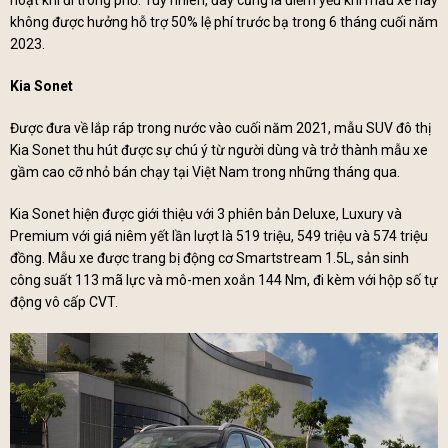
hoạt khi đi trong phố. Tuy nhiên, đây cũng là điểm yếu khi mẫu xe này
không được hưởng hỗ trợ 50% lệ phí trước bạ trong 6 tháng cuối năm
2023.
Kia Sonet
Được đưa về lắp ráp trong nước vào cuối năm 2021, mẫu SUV đô thị
Kia Sonet thu hút được sự chú ý từ người dùng và trở thành mẫu xe
gầm cao cỡ nhỏ bán chạy tại Việt Nam trong những tháng qua.
Kia Sonet hiện được giới thiệu với 3 phiên bản Deluxe, Luxury và
Premium với giá niêm yết lần lượt là 519 triệu, 549 triệu và 574 triệu
đồng. Mẫu xe được trang bị động cơ Smartstream 1.5L, sản sinh
công suất 113 mã lực và mô-men xoắn 144 Nm, đi kèm với hộp số tự
động vô cấp CVT.