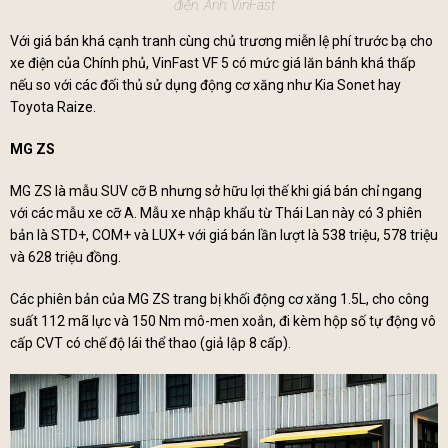
điện. Ảnh: VinFast
Với giá bán khá cạnh tranh cùng chủ trương miễn lệ phí trước bạ cho
xe điện của Chính phủ, VinFast VF 5 có mức giá lăn bánh khá thấp
nếu so với các đối thủ sử dụng động cơ xăng như Kia Sonet hay
Toyota Raize.
MG ZS
MG ZS là mẫu SUV cỡ B nhưng sở hữu lợi thế khi giá bán chỉ ngang
với các mẫu xe cỡ A. Mẫu xe nhập khẩu từ Thái Lan này có 3 phiên
bản là STD+, COM+ và LUX+ với giá bán lần lượt là 538 triệu, 578 triệu
và 628 triệu đồng.
Các phiên bản của MG ZS trang bị khối động cơ xăng 1.5L, cho công
suất 112 mã lực và 150 Nm mô-men xoắn, đi kèm hộp số tự động vô
cấp CVT có chế độ lái thể thao (giả lập 8 cấp).