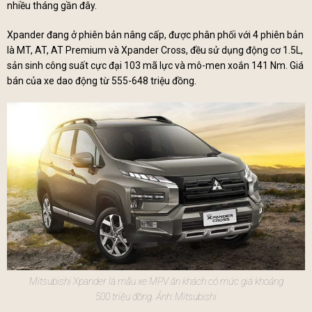
nhiều tháng gần đây.
Xpander đang ở phiên bản nâng cấp, được phân phối với 4 phiên bản
là MT, AT, AT Premium và Xpander Cross, đều sử dụng động cơ 1.5L,
sản sinh công suất cực đại 103 mã lực và mô-men xoắn 141 Nm. Giá
bán của xe dao động từ 555-648 triệu đồng.
Mitsubishi Xpander là mẫu xe MPV ăn khách có mức giá khoảng
500 triệu đồng. Ảnh: Mitsubishi