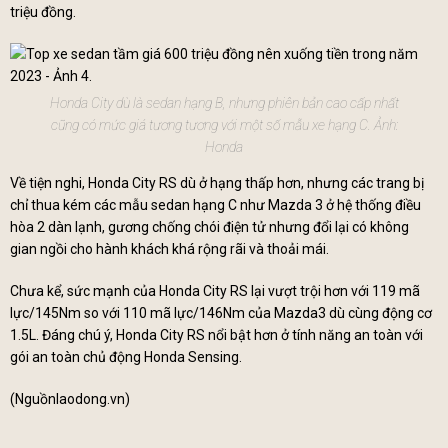
triệu đồng.
Honda City dù là sedan hạng B, nhưng phiên bản cao cấp nhất
cũng có mức giá tương tương với một số mẫu xe hạng C. Ảnh:
Honda
Về tiện nghi, Honda City RS dù ở hạng thấp hơn, nhưng các trang bị
chỉ thua kém các mẫu sedan hạng C như Mazda 3 ở hệ thống điều
hòa 2 dàn lạnh, gương chống chói điện tử nhưng đổi lại có không
gian ngồi cho hành khách khá rộng rãi và thoải mái.
Chưa kể, sức mạnh của Honda City RS lại vượt trội hơn với 119 mã
lực/145Nm so với 110 mã lực/146Nm của Mazda3 dù cùng động cơ
1.5L. Đáng chú ý, Honda City RS nổi bật hơn ở tính năng an toàn với
gói an toàn chủ động Honda Sensing.
(Nguồn
laodong.vn
)