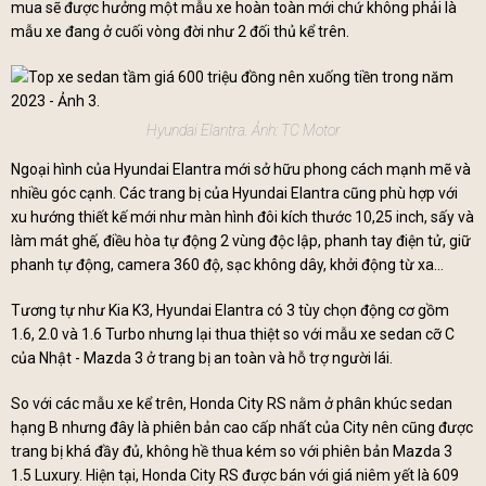
mua sẽ được hưởng một mẫu xe hoàn toàn mới chứ không phải là
mẫu xe đang ở cuối vòng đời như 2 đối thủ kể trên.
Hyundai Elantra. Ảnh: TC Motor
Ngoại hình của Hyundai Elantra mới sở hữu phong cách mạnh mẽ và
nhiều góc cạnh. Các trang bị của Hyundai Elantra cũng phù hợp với
xu hướng thiết kế mới như màn hình đôi kích thước 10,25 inch, sấy và
làm mát ghế, điều hòa tự động 2 vùng độc lập, phanh tay điện tử, giữ
phanh tự động, camera 360 độ, sạc không dây, khởi động từ xa...
Tương tự như Kia K3, Hyundai Elantra có 3 tùy chọn động cơ gồm
1.6, 2.0 và 1.6 Turbo nhưng lại thua thiệt so với mẫu xe sedan cỡ C
của Nhật - Mazda 3 ở trang bị an toàn và hỗ trợ người lái.
So với các mẫu xe kể trên, Honda City RS nằm ở phân khúc sedan
hạng B nhưng đây là phiên bản cao cấp nhất của City nên cũng được
trang bị khá đầy đủ, không hề thua kém so với phiên bản Mazda 3
1.5 Luxury. Hiện tại, Honda City RS được bán với giá niêm yết là 609