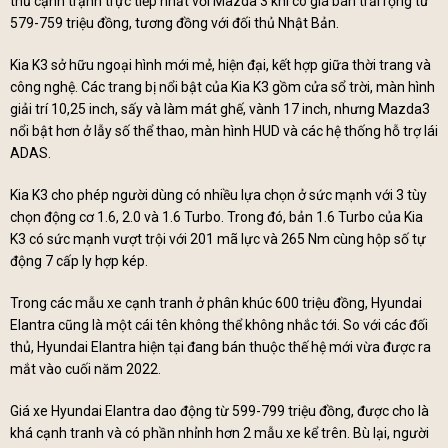
thủ cạnh trạnh trực tiếp nhất với Mazda 3 khi có giá bán trải rộng từ
579-759 triệu đồng, tương đồng với đối thủ Nhật Bản.
Kia K3 sở hữu ngoại hình mới mẻ, hiện đại, kết hợp giữa thời trang và
công nghệ. Các trang bị nổi bật của Kia K3 gồm cửa sổ trời, màn hình
giải trí 10,25 inch, sấy và làm mát ghế, vành 17 inch, nhưng Mazda3
nổi bật hơn ở lẫy số thể thao, màn hình HUD và các hệ thống hỗ trợ lái
ADAS.
Kia K3 cho phép người dùng có nhiều lựa chọn ở sức mạnh với 3 tùy
chọn động cơ 1.6, 2.0 và 1.6 Turbo. Trong đó, bản 1.6 Turbo của Kia
K3 có sức mạnh vượt trội với 201 mã lực và 265 Nm cùng hộp số tự
động 7 cấp ly hợp kép.
Trong các mẫu xe cạnh tranh ở phân khúc 600 triệu đồng, Hyundai
Elantra cũng là một cái tên không thể không nhắc tới. So với các đối
thủ, Hyundai Elantra hiện tại đang bán thuộc thế hệ mới vừa được ra
mắt vào cuối năm 2022.
Giá xe Hyundai Elantra dao động từ 599-799 triệu đồng, được cho là
khá cạnh tranh và có phần nhỉnh hơn 2 mẫu xe kể trên. Bù lại, người