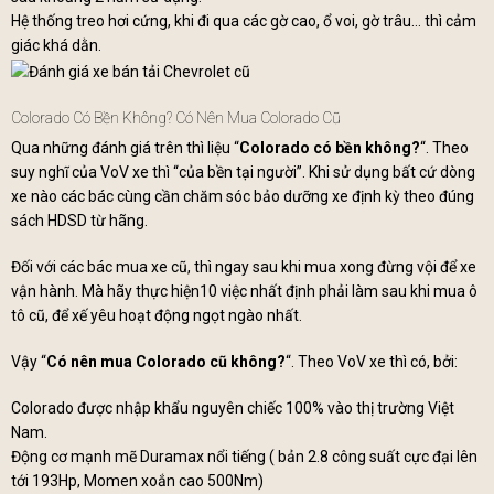
Hệ thống treo hơi cứng, khi đi qua các gờ cao, ổ voi, gờ trâu… thì cảm
giác khá dằn.
Colorado Có Bền Không? Có Nên Mua Colorado Cũ
Qua những đánh giá trên thì liệu “
Colorado có bền không?
“. Theo
suy nghĩ của VoV xe thì “của bền tại người”. Khi sử dụng bất cứ dòng
xe nào các bác cùng cần chăm sóc bảo dưỡng xe định kỳ theo đúng
sách HDSD từ hãng.
Đối với các bác mua xe cũ, thì ngay sau khi mua xong đừng vội để xe
vận hành. Mà hãy thực hiện10 việc nhất định phải làm sau khi mua ô
tô cũ, để xế yêu hoạt động ngọt ngào nhất.
Vậy “
Có nên mua Colorado cũ không?
“. Theo VoV xe thì có, bởi:
Colorado được nhập khẩu nguyên chiếc 100% vào thị trường Việt
Nam.
Động cơ mạnh mẽ Duramax nổi tiếng ( bản 2.8 công suất cực đại lên
tới 193Hp, Momen xoắn cao 500Nm)