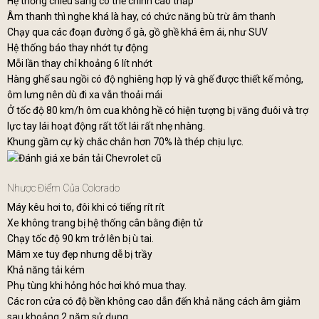
Hệ thống chiếu sáng có thể chỉnh cao thấp
Âm thanh thì nghe khá là hay, có chức năng bù trừ âm thanh
Chạy qua các đoạn đường ổ gà, gồ ghề khá êm ái, như SUV
Hệ thống báo thay nhớt tự động
Mỗi lần thay chỉ khoảng 6 lít nhớt
Hàng ghế sau ngồi có độ nghiêng hợp lý và ghế được thiết kế mỏng,
ôm lưng nên dù đi xa vẫn thoải mái
Ở tốc độ 80 km/h ôm cua không hề có hiện tượng bị văng đuôi và trợ
lực tay lái hoạt động rất tốt lái rất nhẹ nhàng.
Khung gầm cự kỳ chắc chắn hơn 70% là thép chịu lực.
Nhược Điểm Của Colorado
Máy kêu hơi to, đôi khi có tiếng rít rít
Xe không trang bị hệ thống cân bằng điện tử
Chạy tốc độ 90 km trở lên bị ù tai.
Mâm xe tuy đẹp nhưng dễ bị trầy
Khả năng tải kém
Phụ tùng khi hỏng hóc hơi khó mua thay.
Các ron cửa có độ bền không cao dẫn đến khả năng cách âm giảm
sau khoảng 2 năm sử dụng.