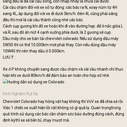
sáng đều là đã cài cầu xong, còn nhấp nháy là chưa cài được.
Cài cầu chậm đối với xe số tự động: các bác ra N, xoay núm từ 4H
sang 4L, áp dụng đối với xe đi dưới 3km/h. Đèn 4L cũng phải sáng
đều thì mới là cài cầu thành công nhé các bác.
Cách cụp gương khi đỗ xe hoặc khi đi vào đường hẹp: để ở nấc giữa L
và R, sau đó ấn nút 4 cạnh xuống phía dưới, là 2 gương sẽ cụp.
Dầu máy cho xe bán tải chevrolet colorado: Nếu sử dụng dầu máy
5W30 thì có thể 10.000km mới phải thay. Còn nếu dùng dầu máy
10W40 thì nên thay dầu ở 5.000km.
LƯU Ý :
Xe ở P không chuyển sang được cầu chậm và cài cầu nhanh chỉ thực
hiện khi xe dưới 80km/h để đảm bảo an toàn cho hộp số nhé
Kinh Nghiệm Rút Ra
Chevrolet Colorado hay hỏng vặt hay không thì VoV xe đã chia sẻ rồi.
Việc 1 chiếc xe xuất hiện lỗi vặt không có gì quá lạ. Quan trọngtrong
quá trình sử dụng các bác cần chăm sóc bảo dưỡng đúng cách, đúng
định kỳthì xe sẽ bền bỉ, chạy mượt mà.