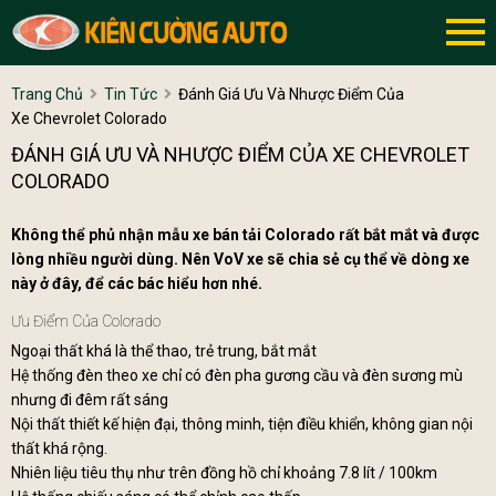
Trang Chủ
Tin Tức
Đánh Giá Ưu Và Nhược Điểm Của
Xe Chevrolet Colorado
ĐÁNH GIÁ ƯU VÀ NHƯỢC ĐIỂM CỦA XE CHEVROLET
COLORADO
Không thể phủ nhận mẫu xe bán tải Colorado rất bắt mắt và được
lòng nhiều người dùng. Nên VoV xe sẽ chia sẻ cụ thể về dòng xe
này ở đây, để các bác hiểu hơn nhé.
Ưu Điểm Của Colorado
Ngoại thất khá là thể thao, trẻ trung, bắt mắt
Hệ thống đèn theo xe chỉ có đèn pha gương cầu và đèn sương mù
nhưng đi đêm rất sáng
Nội thất thiết kế hiện đại, thông minh, tiện điều khiển, không gian nội
thất khá rộng.
Nhiên liệu tiêu thụ như trên đồng hồ chỉ khoảng 7.8 lít / 100km