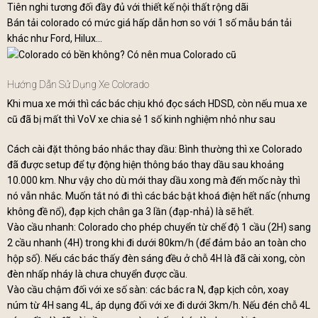
Tiên nghi tương đối đầy đủ với thiết kế nội thất rộng dãi
Bán tải colorado có mức giá hấp dẫn hơn so với 1 số mẫu bán tải
khác như Ford, Hilux…
Hướng Dẫn Sử Dụng Xe Colorado
Khi mua xe mới thì các bác chịu khó đọc sách HDSD, còn nếu mua xe
cũ đã bị mất thì VoV xe chia sẻ 1 số kinh nghiệm nhỏ như sau
Cách cài đặt thông báo nhắc thay dầu: Bình thường thì xe Colorado
đã được setup để tự động hiện thông báo thay dầu sau khoảng
10.000 km. Như vậy cho dù mới thay dầu xong mà đến mốc này thì
nó vẫn nhắc. Muốn tắt nó đi thì các bác bật khoá điện hết nấc (nhưng
không đề nổ), đạp kịch chân ga 3 lần (đạp-nhả) là sẽ hết.
Vào cầu nhanh: Colorado cho phép chuyển từ chế độ 1 cầu (2H) sang
2 cầu nhanh (4H) trong khi đi dưới 80km/h (để đảm bảo an toàn cho
hộp số). Nếu các bác thấy đèn sáng đều ở chỗ 4H là đã cài xong, còn
đèn nhấp nháy là chưa chuyển được cầu.
Vào cầu chậm đối với xe số sàn: các bác ra N, đạp kịch côn, xoay
núm từ 4H sang 4L, áp dụng đối với xe đi dưới 3km/h. Nếu đén chỗ 4L