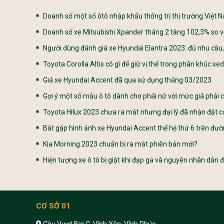
Doanh số một số ôtô nhập khẩu thống trị thị trường Việt 
Doanh số xe Mitsubishi Xpander tháng 2 tăng 102,3% so v
Người dùng đánh giá xe Hyundai Elantra 2023: đủ nhu cầ
Toyota Corolla Altis có gì để giữ vị thế trong phân khúc s
Giá xe Hyundai Accent đã qua sử dụng tháng 03/2023
Gợi ý một số mẫu ô tô dành cho phái nữ với mức giá phải 
Toyota Hilux 2023 chưa ra mắt nhưng đại lý đã nhận đặt c
Bắt gặp hình ảnh xe Hyundai Accent thế hệ thứ 6 trên đườ
Kia Morning 2023 chuẩn bị ra mắt phiên bản mới?
Hiện tượng xe ô tô bị giật khi đạp ga và nguyên nhân dẫn 
CƠ SỞ 01