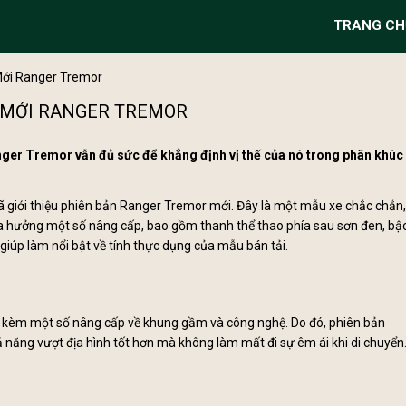
TRANG CH
Mới Ranger Tremor
 MỚI RANGER TREMOR
er Tremor vẫn đủ sức để khẳng định vị thế của nó trong phân khúc
 đã giới thiệu phiên bản Ranger Tremor mới. Đây là một mẫu xe chắc chắn,
hừa hưởng một số nâng cấp, bao gồm thanh thể thao phía sau sơn đen, bậ
iúp làm nổi bật về tính thực dụng của mẫu bán tải.
đi kèm một số nâng cấp về khung gầm và công nghệ. Do đó, phiên bản
 năng vượt địa hình tốt hơn mà không làm mất đi sự êm ái khi di chuyển