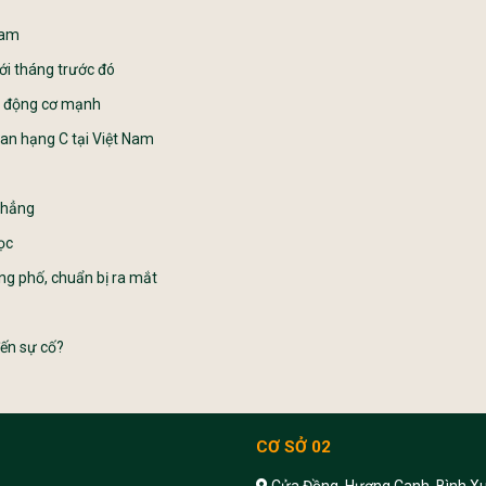
Nam
ới tháng trước đó
u, động cơ mạnh
edan hạng C tại Việt Nam
chẳng
ọc
ng phố, chuẩn bị ra mắt
đến sự cố?
CƠ SỞ 02