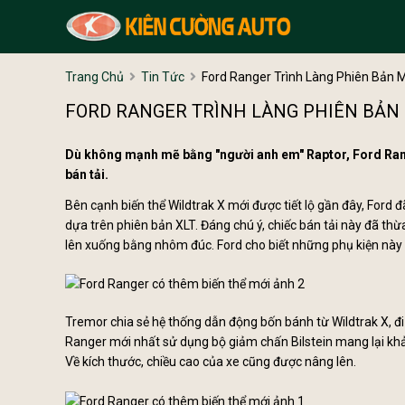
Trang Chủ
Tin Tức
Ford Ranger Trình Làng Phiên Bản 
FORD RANGER TRÌNH LÀNG PHIÊN BẢN
Dù không mạnh mẽ bằng "người anh em" Raptor, Ford Rang
bán tải.
Bên cạnh biến thể Wildtrak X mới được tiết lộ gần đây, Ford
dựa trên phiên bản XLT. Đáng chú ý, chiếc bán tải này đã t
lên xuống bằng nhôm đúc. Ford cho biết những phụ kiện này g
Tremor chia sẻ hệ thống dẫn động bốn bánh từ Wildtrak X, 
Ranger mới nhất sử dụng bộ giảm chấn Bilstein mang lại khả
Về kích thước, chiều cao của xe cũng được nâng lên.