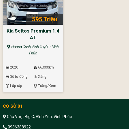
595 Triệu
Kia Seltos Premium 1.4
AT
Hương Canh, Bình Xuyên - Vĩnh
Phúc
2020
66.000km
Số tự động
Xăng
Lắp ráp
Trắng/Kem
CƠ SỞ 01
Cầu Vượt Big C, Vĩnh Yên, Vĩnh Phúc
0986388922