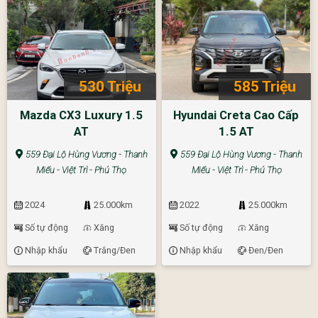
530 Triệu
585 Triệu
Mazda CX3 Luxury 1.5
Hyundai Creta Cao Cấp
AT
1.5 AT
559 Đại Lộ Hùng Vương - Thanh
559 Đại Lộ Hùng Vương - Thanh
Miếu - Việt Trì - Phú Thọ
Miếu - Việt Trì - Phú Thọ
2024
25.000km
2022
25.000km
Số tự động
Xăng
Số tự động
Xăng
Nhập khẩu
Trắng/Đen
Nhập khẩu
Đen/Đen