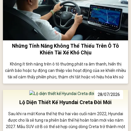
Những Tính Năng Không Thể Thiếu Trên Ô Tô
Khiến Tài Xế Khó Chịu
Không ít tính năng trên ô tô thường phát ra âm thanh, hiển thị
cảnh báo hoặc tự động can thiệp vào hoạt động của xe khiến nhiều
tài xế cảm thấy phiền phức, thậm chí tắt hoặc vô hiệu hóa khi sử
dụng; tuy nhiên điều này có thể làm giảm đáng kể mức độ an toàn
của xe.
28/07/2026
Lộ Diện Thiết Kế Hyundai Creta Đời Mới
Sau khi ra mắt Kona thế hệ thứ hai vào cuối năm 2022, Hyundai
được cho là sẽ tung ra phiên bản thế hệ hoàn toàn mới vào năm
2027. Mẫu SUV cỡ B có thể sẽ hợp cùng dòng Creta trở thành một