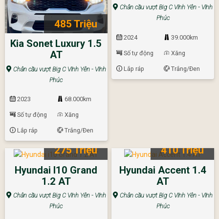
Chân cầu vượt Big C Vĩnh Yên - Vĩnh
Phúc
485 Triệu
2024
39.000km
Kia Sonet Luxury 1.5
AT
Số tự động
Xăng
Lắp ráp
Trắng/Đen
Chân cầu vượt Big C Vĩnh Yên - Vĩnh
Phúc
2023
68.000km
Số tự động
Xăng
Lắp ráp
Trắng/Đen
275 Triệu
410 Triệu
Hyundai I10 Grand
Hyundai Accent 1.4
1.2 AT
AT
Chân cầu vượt Big C Vĩnh Yên - Vĩnh
Chân cầu vượt Big C Vĩnh Yên - Vĩnh
Phúc
Phúc