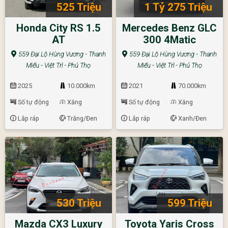
525 Triệu
1 Tỷ 275 Triệu
Honda City RS 1.5
Mercedes Benz GLC
AT
300 4Matic
559 Đại Lộ Hùng Vương - Thanh
559 Đại Lộ Hùng Vương - Thanh
Miếu - Việt Trì - Phú Thọ
Miếu - Việt Trì - Phú Thọ
2025
10.000km
2021
70.000km
Số tự động
Xăng
Số tự động
Xăng
Lắp ráp
Trắng/Đen
Lắp ráp
Xanh/Đen
530 Triệu
599 Triệu
Mazda CX3 Luxury
Toyota Yaris Cross