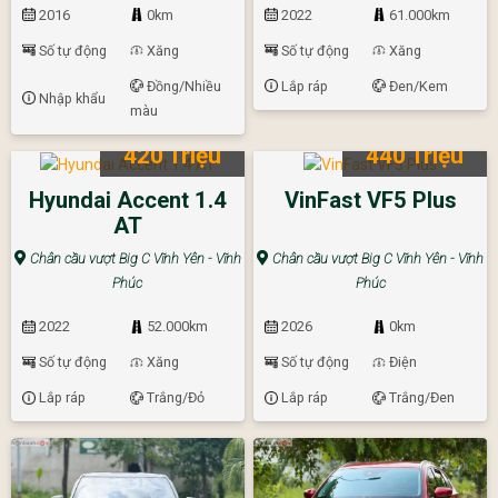
2016
0km
2022
61.000km
Số tự động
Xăng
Số tự động
Xăng
Đồng/Nhiều
Lắp ráp
Đen/Kem
Nhập khẩu
màu
420 Triệu
440 Triệu
Hyundai Accent 1.4
VinFast VF5 Plus
AT
Chân cầu vượt Big C Vĩnh Yên - Vĩnh
Chân cầu vượt Big C Vĩnh Yên - Vĩnh
Phúc
Phúc
2022
52.000km
2026
0km
Số tự động
Xăng
Số tự động
Điện
Lắp ráp
Trắng/Đỏ
Lắp ráp
Trắng/Đen