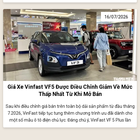
mẫu xe toàn cầu duy nhất.
16/07/2026
Giá Xe Vinfast VF5 Được Điều Chỉnh Giảm Về Mức
Thấp Nhất Từ Khi Mở Bán
Sau khi điều chỉnh giá bán trên toàn bộ dải sản phẩm từ đầu tháng
7.2026, VinFast tiếp tục tung thêm chương trình ưu đãi dành cho
một số mẫu ô tô điện chủ lực. Đáng chú ý, VinFast VF 5 Plus lần
đầu tiên về sát mốc 470 triệu đồng, thấp nhất kể từ khi mẫu xe này
trình làng Việt Nam.