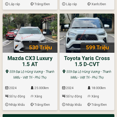
Lắp ráp
Trắng/Đen
Lắp ráp
Xanh/Đen
530 Triệu
599 Triệu
Mazda CX3 Luxury
Toyota Yaris Cross
1.5 AT
1.5 D-CVT
559 Đại Lộ Hùng Vương - Thanh
559 Đại Lộ Hùng Vương - Thanh
Miếu - Việt Trì - Phú Thọ
Miếu - Việt Trì - Phú Thọ
2024
25.000km
2024
18.000km
Số tự động
Xăng
Số tự động
Xăng
Nhập khẩu
Trắng/Đen
Nhập khẩu
Trắng/Đen