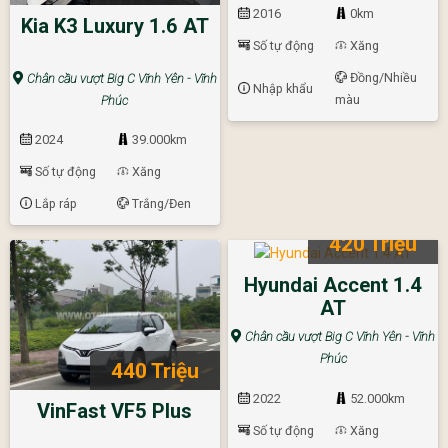
2016
0km
Kia K3 Luxury 1.6 AT
Số tự động
Xăng
Đồng/Nhiều
Chân cầu vượt Big C Vĩnh Yên - Vĩnh
Nhập khẩu
màu
Phúc
2024
39.000km
Số tự động
Xăng
Lắp ráp
Trắng/Đen
420 Triệu
Hyundai Accent 1.4
AT
Chân cầu vượt Big C Vĩnh Yên - Vĩnh
Phúc
440 Triệu
2022
52.000km
VinFast VF5 Plus
Số tự động
Xăng