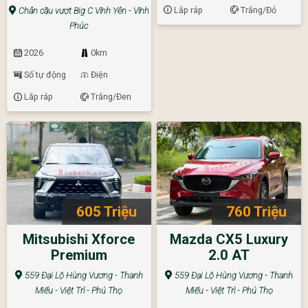
Lắp ráp
Trắng/Đỏ
Chân cầu vượt Big C Vĩnh Yên - Vĩnh
Phúc
2026
0km
Số tự động
Điện
Lắp ráp
Trắng/Đen
605 Triệu
760 Triệu
Mitsubishi Xforce
Mazda CX5 Luxury
Premium
2.0 AT
559 Đại Lộ Hùng Vương - Thanh
559 Đại Lộ Hùng Vương - Thanh
Miếu - Việt Trì - Phú Thọ
Miếu - Việt Trì - Phú Thọ