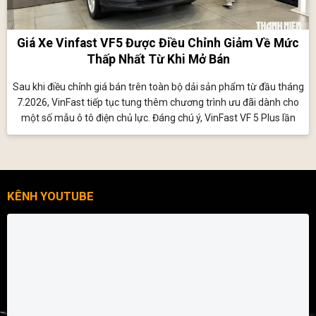
Giá Xe Vinfast VF5 Được Điều Chỉnh Giảm Về Mức
Thấp Nhất Từ Khi Mở Bán
Sau khi điều chỉnh giá bán trên toàn bộ dải sản phẩm từ đầu tháng
7.2026, VinFast tiếp tục tung thêm chương trình ưu đãi dành cho
một số mẫu ô tô điện chủ lực. Đáng chú ý, VinFast VF 5 Plus lần
đầu tiên về sát mốc 470 triệu đồng, thấp nhất kể từ khi mẫu xe này
trình làng Việt Nam.
KÊNH YOUTUBE