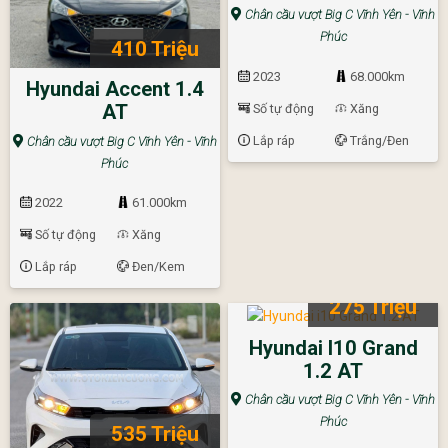
Chân cầu vượt Big C Vĩnh Yên - Vĩnh
Phúc
410 Triệu
2023
68.000km
Hyundai Accent 1.4
AT
Số tự động
Xăng
Lắp ráp
Trắng/Đen
Chân cầu vượt Big C Vĩnh Yên - Vĩnh
Phúc
2022
61.000km
Số tự động
Xăng
Lắp ráp
Đen/Kem
275 Triệu
Hyundai I10 Grand
1.2 AT
Chân cầu vượt Big C Vĩnh Yên - Vĩnh
Phúc
535 Triệu