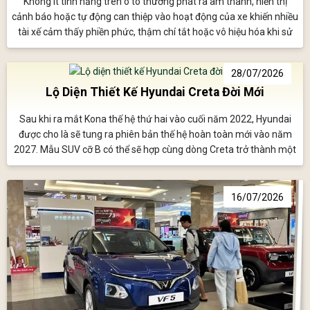
Không ít tính năng trên ô tô thường phát ra âm thanh, hiển thị
cảnh báo hoặc tự động can thiệp vào hoạt động của xe khiến nhiều
tài xế cảm thấy phiền phức, thậm chí tắt hoặc vô hiệu hóa khi sử
dụng; tuy nhiên điều này có thể làm giảm đáng kể mức độ an toàn
của xe.
28/07/2026
Lộ Diện Thiết Kế Hyundai Creta Đời Mới
Sau khi ra mắt Kona thế hệ thứ hai vào cuối năm 2022, Hyundai
được cho là sẽ tung ra phiên bản thế hệ hoàn toàn mới vào năm
2027. Mẫu SUV cỡ B có thể sẽ hợp cùng dòng Creta trở thành một
mẫu xe toàn cầu duy nhất.
16/07/2026