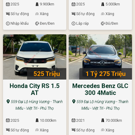
2025
9.900km
2025
5.000km
Số tự động
Xăng
Số tự động
Xăng
Nhập khẩu
Đen/Đen
Lắp ráp
Đỏ/Đen
525 Triệu
1 Tỷ 275 Triệu
Honda City RS 1.5
Mercedes Benz GLC
AT
300 4Matic
559 Đại Lộ Hùng Vương - Thanh
559 Đại Lộ Hùng Vương - Thanh
Miếu - Việt Trì - Phú Thọ
Miếu - Việt Trì - Phú Thọ
2025
10.000km
2021
70.000km
Số tự động
Xăng
Số tự động
Xăng