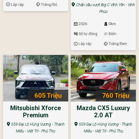
Lắp ráp
Trắng/Đỏ
Chân cầu vượt Big C Vĩnh Yên - Vĩnh
Phúc
2026
0km
Số tự động
Điện
Lắp ráp
Trắng/Đen
605 Triệu
760 Triệu
Mitsubishi Xforce
Mazda CX5 Luxury
Premium
2.0 AT
559 Đại Lộ Hùng Vương - Thanh
559 Đại Lộ Hùng Vương - Thanh
Miếu - Việt Trì - Phú Thọ
Miếu - Việt Trì - Phú Thọ