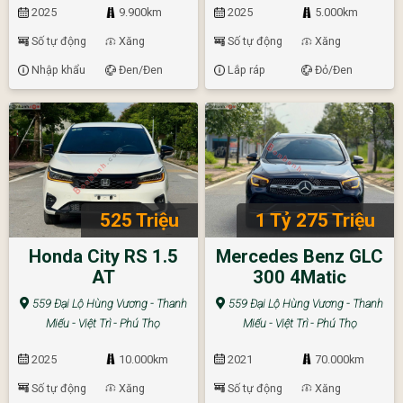
2025
9.900km
2025
5.000km
Số tự động
Xăng
Số tự động
Xăng
Nhập khẩu
Đen/Đen
Lắp ráp
Đỏ/Đen
525 Triệu
1 Tỷ 275 Triệu
Honda City RS 1.5
Mercedes Benz GLC
AT
300 4Matic
559 Đại Lộ Hùng Vương - Thanh
559 Đại Lộ Hùng Vương - Thanh
Miếu - Việt Trì - Phú Thọ
Miếu - Việt Trì - Phú Thọ
2025
10.000km
2021
70.000km
Số tự động
Xăng
Số tự động
Xăng