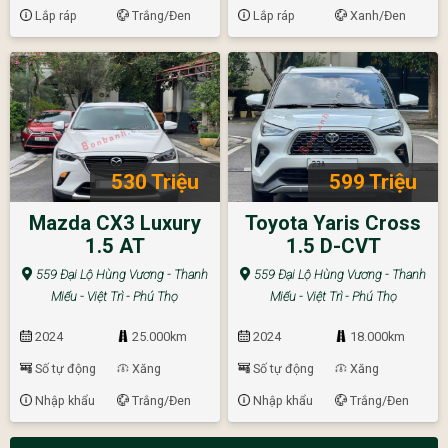
Lắp ráp
Trắng/Đen
Lắp ráp
Xanh/Đen
530 Triệu
599 Triệu
Mazda CX3 Luxury
Toyota Yaris Cross
1.5 AT
1.5 D-CVT
559 Đại Lộ Hùng Vương - Thanh
559 Đại Lộ Hùng Vương - Thanh
Miếu - Việt Trì - Phú Thọ
Miếu - Việt Trì - Phú Thọ
2024
25.000km
2024
18.000km
Số tự động
Xăng
Số tự động
Xăng
Nhập khẩu
Trắng/Đen
Nhập khẩu
Trắng/Đen