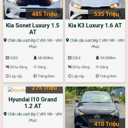
485 Triệu
535 Triệu
Kia Sonet Luxury 1.5
Kia K3 Luxury 1.6 AT
AT
Chân cầu vượt Big C Vĩnh Yên - Vĩnh
Chân cầu vượt Big C Vĩnh Yên - Vĩnh
Phúc
Phúc
2023
68.000km
2024
39.000km
Số tự động
Xăng
Số tự động
Xăng
Lắp ráp
Trắng/Đen
Lắp ráp
Trắng/Đen
275 Triệu
Hyundai I10 Grand
1.2 AT
Chân cầu vượt Big C Vĩnh Yên - Vĩnh
Phúc
410 Triệu