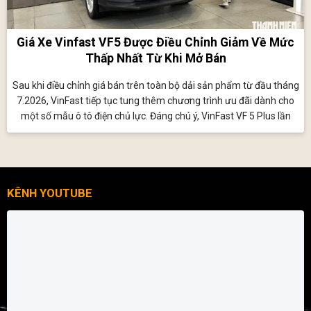
Giá Xe Vinfast VF5 Được Điều Chỉnh Giảm Về Mức
Thấp Nhất Từ Khi Mở Bán
Sau khi điều chỉnh giá bán trên toàn bộ dải sản phẩm từ đầu tháng
7.2026, VinFast tiếp tục tung thêm chương trình ưu đãi dành cho
một số mẫu ô tô điện chủ lực. Đáng chú ý, VinFast VF 5 Plus lần
đầu tiên về sát mốc 470 triệu đồng, thấp nhất kể từ khi mẫu xe này
trình làng Việt Nam.
KÊNH YOUTUBE