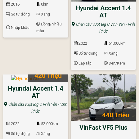
2016
0km
Hyundai Accent 1.4
AT
Số tự động
Xăng
Đồng/Nhiều
Chân cầu vượt Big C Vĩnh Yên - Vĩnh
Nhập khẩu
màu
Phúc
2022
61.000km
Số tự động
Xăng
Lắp ráp
Đen/Kem
420 Triệu
Hyundai Accent 1.4
AT
Chân cầu vượt Big C Vĩnh Yên - Vĩnh
Phúc
440 Triệu
2022
52.000km
VinFast VF5 Plus
Số tự động
Xăng