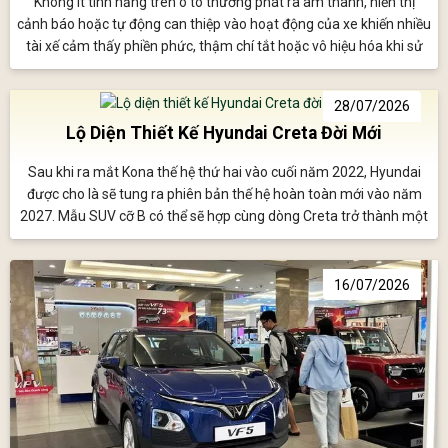
Không ít tính năng trên ô tô thường phát ra âm thanh, hiển thị
cảnh báo hoặc tự động can thiệp vào hoạt động của xe khiến nhiều
tài xế cảm thấy phiền phức, thậm chí tắt hoặc vô hiệu hóa khi sử
dụng; tuy nhiên điều này có thể làm giảm đáng kể mức độ an toàn
của xe.
28/07/2026
Lộ Diện Thiết Kế Hyundai Creta Đời Mới
Sau khi ra mắt Kona thế hệ thứ hai vào cuối năm 2022, Hyundai
được cho là sẽ tung ra phiên bản thế hệ hoàn toàn mới vào năm
2027. Mẫu SUV cỡ B có thể sẽ hợp cùng dòng Creta trở thành một
mẫu xe toàn cầu duy nhất.
16/07/2026