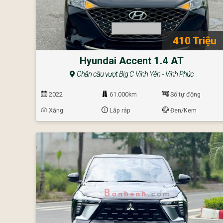
410 Triệu
Hyundai Accent 1.4 AT
Chân cầu vượt Big C Vĩnh Yên - Vĩnh Phúc
2022
61.000km
Số tự động
Xăng
Lắp ráp
Đen/Kem