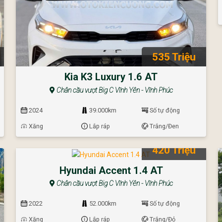
535 Triệu
Kia K3 Luxury 1.6 AT
Chân cầu vượt Big C Vĩnh Yên - Vĩnh Phúc
2024
39.000km
Số tự động
Xăng
Lắp ráp
Trắng/Đen
420 Triệu
Hyundai Accent 1.4 AT
Chân cầu vượt Big C Vĩnh Yên - Vĩnh Phúc
2022
52.000km
Số tự động
Xăng
Lắp ráp
Trắng/Đỏ