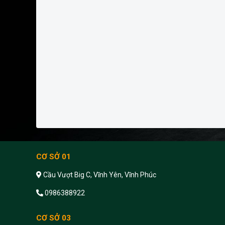
CƠ SỞ 01
Cầu Vượt Big C, Vĩnh Yên, Vĩnh Phúc
0986388922
CƠ SỞ 03