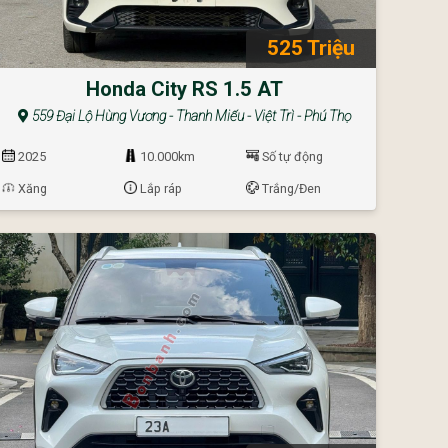
525 Triệu
Honda City RS 1.5 AT
559 Đại Lộ Hùng Vương - Thanh Miếu - Việt Trì - Phú Thọ
2025
10.000km
Số tự động
Xăng
Lắp ráp
Trắng/Đen