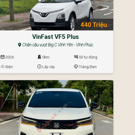
440 Triệu
VinFast VF5 Plus
Chân cầu vượt Big C Vĩnh Yên - Vĩnh Phúc
2026
0km
Số tự động
Điện
Lắp ráp
Trắng/Đen