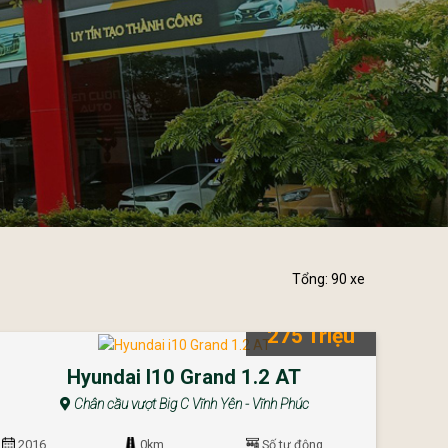
Tổng: 90 xe
275 Triệu
Hyundai I10 Grand 1.2 AT
Chân cầu vượt Big C Vĩnh Yên - Vĩnh Phúc
2016
0km
Số tự động