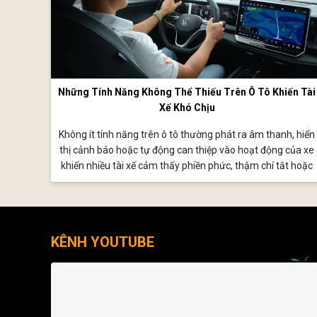
Những Tính Năng Không Thể Thiếu Trên Ô Tô Khiến Tài
Xế Khó Chịu
Không ít tính năng trên ô tô thường phát ra âm thanh, hiển
thị cảnh báo hoặc tự động can thiệp vào hoạt động của xe
khiến nhiều tài xế cảm thấy phiền phức, thậm chí tắt hoặc
vô hiệu hóa khi sử dụng; tuy nhiên điều này có thể làm giảm
đáng kể mức độ an toàn của xe.
KÊNH YOUTUBE