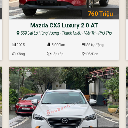
760 Triệu
Mazda CX5 Luxury 2.0 AT
559 Đại Lộ Hùng Vương - Thanh Miếu - Việt Trì - Phú Thọ
2025
5.000km
Số tự động
Xăng
Lắp ráp
Đỏ/Đen