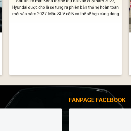
Sau khi ra mắt Kona thế hệ thứ hai vào cuối năm 2022,
Hyundai được cho là sẽ tung ra phiên bản thế hệ hoàn toàn
mới vào năm 2027. Mẫu SUV cỡ B có thể sẽ hợp cùng dòng
Creta trở thành một mẫu xe toàn cầu duy nhất.
FANPAGE FACEBOOK