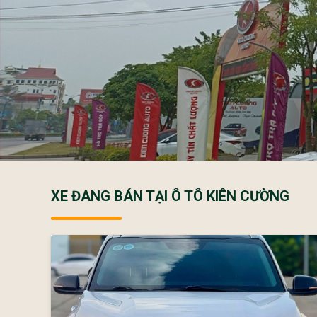
XE ĐANG BÁN TẠI Ô TÔ KIÊN CƯỜNG