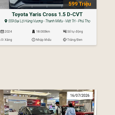
599 Triệu
Toyota Yaris Cross 1.5 D-CVT
559 Đại Lộ Hùng Vương - Thanh Miếu - Việt Trì - Phú Thọ
2024
18.000km
Số tự động
Xăng
Nhập khẩu
Trắng/Đen
16/07/2026