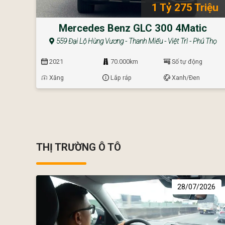
1 Tỷ 275 Triệu
Mercedes Benz GLC 300 4Matic
559 Đại Lộ Hùng Vương - Thanh Miếu - Việt Trì - Phú Thọ
2021
70.000km
Số tự động
Xăng
Lắp ráp
Xanh/Đen
THỊ TRƯỜNG Ô TÔ
28/07/2026