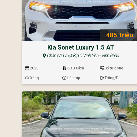
485 Triệu
Kia Sonet Luxury 1.5 AT
Chân cầu vượt Big C Vĩnh Yên - Vĩnh Phúc
2023
68.000km
Số tự động
Xăng
Lắp ráp
Trắng/Đen