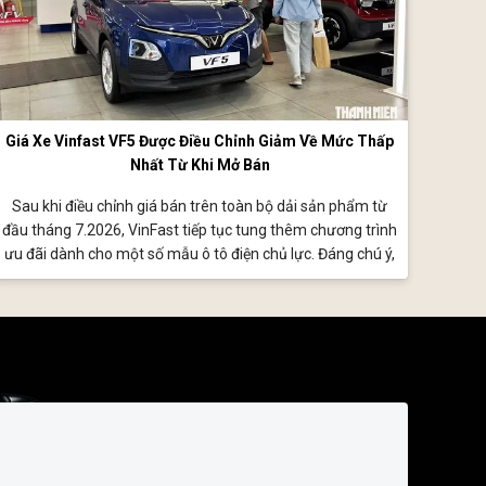
Giá Xe Vinfast VF5 Được Điều Chỉnh Giảm Về Mức Thấp
Nhất Từ Khi Mở Bán
Sau khi điều chỉnh giá bán trên toàn bộ dải sản phẩm từ
đầu tháng 7.2026, VinFast tiếp tục tung thêm chương trình
ưu đãi dành cho một số mẫu ô tô điện chủ lực. Đáng chú ý,
VinFast VF 5 Plus lần đầu tiên về sát mốc 470 triệu đồng,
thấp nhất kể từ khi mẫu xe này trình làng Việt Nam.