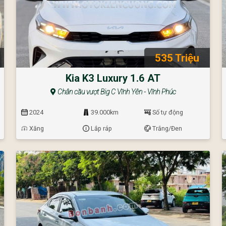
535 Triệu
Kia K3 Luxury 1.6 AT
Chân cầu vượt Big C Vĩnh Yên - Vĩnh Phúc
2024
39.000km
Số tự động
Xăng
Lắp ráp
Trắng/Đen