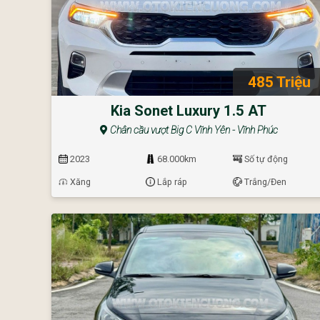
485 Triệu
Kia Sonet Luxury 1.5 AT
Chân cầu vượt Big C Vĩnh Yên - Vĩnh Phúc
2023
68.000km
Số tự động
Xăng
Lắp ráp
Trắng/Đen