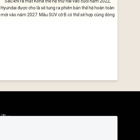
Sau khi ra mắt Kona thế hệ thứ hai vào cuối năm 2022,
Hyundai được cho là sẽ tung ra phiên bản thế hệ hoàn toàn
mới vào năm 2027. Mẫu SUV cỡ B có thể sẽ hợp cùng dòng
Creta trở thành một mẫu xe toàn cầu duy nhất.