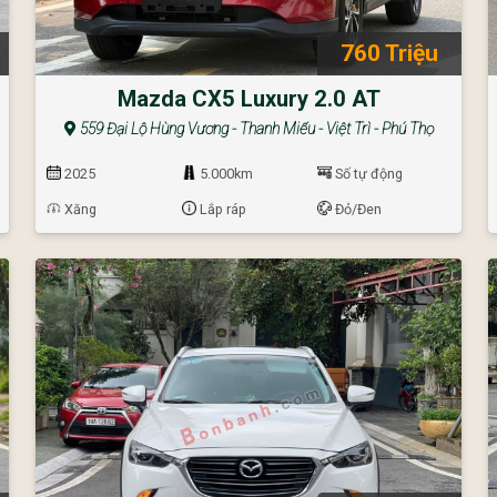
760 Triệu
Mazda CX5 Luxury 2.0 AT
559 Đại Lộ Hùng Vương - Thanh Miếu - Việt Trì - Phú Thọ
2025
5.000km
Số tự động
Xăng
Lắp ráp
Đỏ/Đen