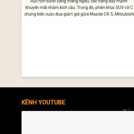
Rục rịch bước sang tháng Ngâu, các hãng đẩy mạnh
khuyến mãi nhằm kích cầu. Trong đó, phân khúc SUV cỡ C
chứng kiến cuộc đua giảm giá giữa Mazda CX-5, Mitsubishi
Destinator và Hyundai Tucson.
KÊNH YOUTUBE