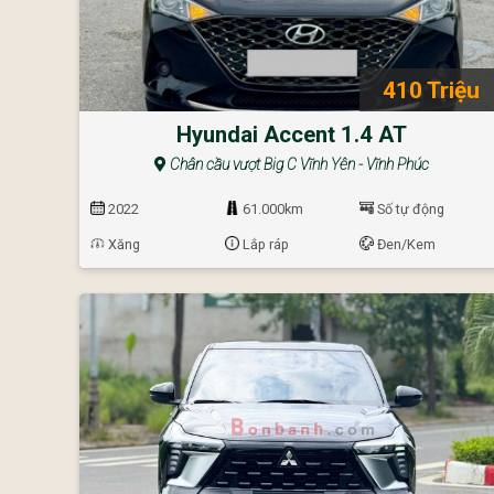
410 Triệu
Hyundai Accent 1.4 AT
Chân cầu vượt Big C Vĩnh Yên - Vĩnh Phúc
2022
61.000km
Số tự động
Xăng
Lắp ráp
Đen/Kem