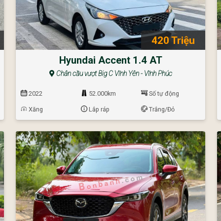
420 Triệu
Hyundai Accent 1.4 AT
Chân cầu vượt Big C Vĩnh Yên - Vĩnh Phúc
2022
52.000km
Số tự động
Xăng
Lắp ráp
Trắng/Đỏ