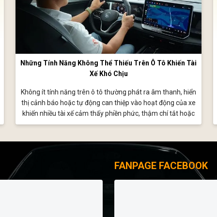
Những Tính Năng Không Thể Thiếu Trên Ô Tô Khiến Tài
Xế Khó Chịu
Không ít tính năng trên ô tô thường phát ra âm thanh, hiển
thị cảnh báo hoặc tự động can thiệp vào hoạt động của xe
khiến nhiều tài xế cảm thấy phiền phức, thậm chí tắt hoặc
vô hiệu hóa khi sử dụng; tuy nhiên điều này có thể làm giảm
đáng kể mức độ an toàn của xe.
FANPAGE FACEBOOK