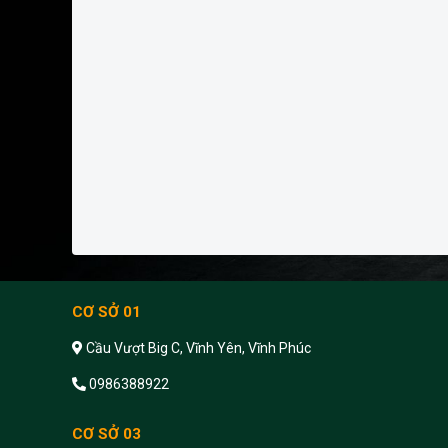
CƠ SỞ 01
Cầu Vượt Big C, Vĩnh Yên, Vĩnh Phúc
0986388922
CƠ SỞ 03