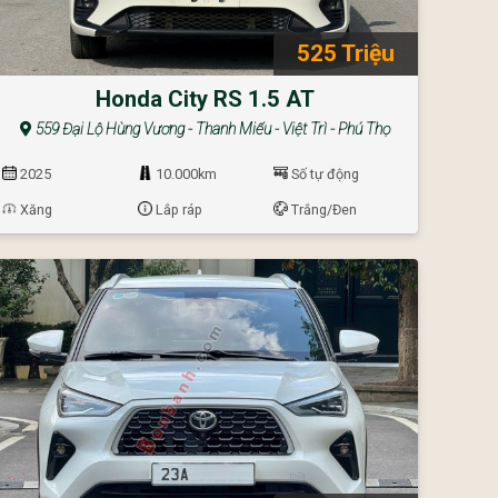
525 Triệu
Honda City RS 1.5 AT
559 Đại Lộ Hùng Vương - Thanh Miếu - Việt Trì - Phú Thọ
2025
10.000km
Số tự động
Xăng
Lắp ráp
Trắng/Đen