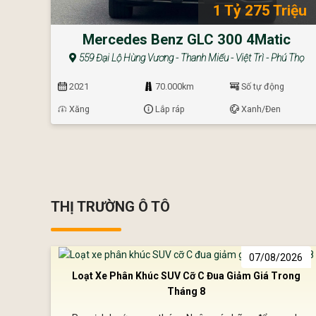
1 Tỷ 275 Triệu
Mercedes Benz GLC 300 4Matic
559 Đại Lộ Hùng Vương - Thanh Miếu - Việt Trì - Phú Thọ
2021
70.000km
Số tự động
Xăng
Lắp ráp
Xanh/Đen
THỊ TRƯỜNG Ô TÔ
07/08/2026
Loạt Xe Phân Khúc SUV Cỡ C Đua Giảm Giá Trong
Tháng 8