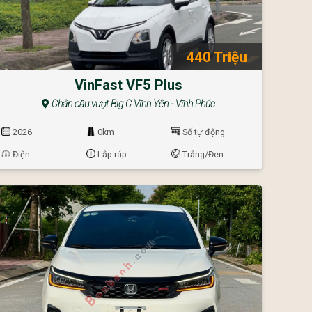
440 Triệu
VinFast VF5 Plus
Chân cầu vượt Big C Vĩnh Yên - Vĩnh Phúc
2026
0km
Số tự động
Điện
Lắp ráp
Trắng/Đen