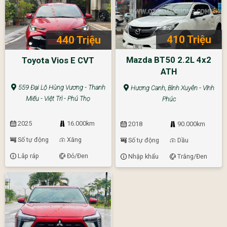
410 Triệu
440 Triệu
Mazda BT50 2.2L 4x2
Toyota Vios E CVT
ATH
559 Đại Lộ Hùng Vương - Thanh
Hương Canh, Bình Xuyên - Vĩnh
Miếu - Việt Trì - Phú Thọ
Phúc
2025
16.000km
2018
90.000km
Số tự động
Xăng
Số tự động
Dầu
Lắp ráp
Đỏ/Đen
Nhập khẩu
Trắng/Đen