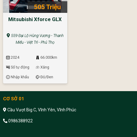
505 Triệu
Mitsubishi Xforce GLX
559 Đại Lộ Hùng Vương - Thanh
Miếu - Việt Trì - Phú Thọ
2024
66.000km
Số tự động
Xăng
Nhập khẩu
Đỏ/Đen
CƠ SỞ 01
Cầu Vượt Big C, Vĩnh Yên, Vĩnh Phúc
0986388922