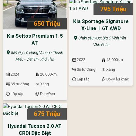
795 Triệu
Kia Sportage Signature
650 Triệu
X-Line 1.6T AWD
Kia Seltos Premium 1.5
Chân cầu vượt Big C Vĩnh Yên -
AT
Vĩnh Phúc
559 Đại Lộ Hùng Vương - Thanh
Miếu - Việt Trì - Phú Thọ
2022
43.000km
Số tự động
Xăng
2024
20.000km
Lắp ráp
Đỏ/Màu khác
Số tự động
Xăng
Lắp ráp
Đen/Đen
675 Triệu
Hyundai Tucson 2.0 AT
CRDi Đặc Biệt