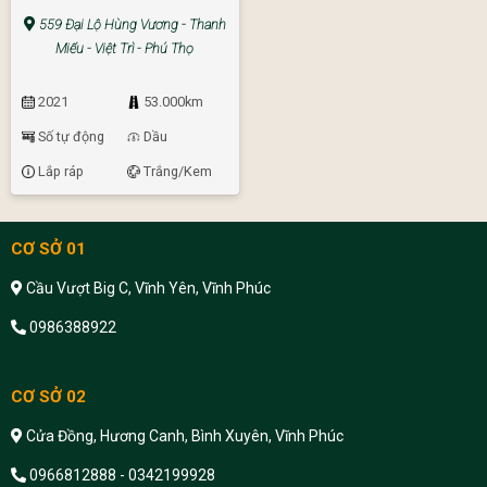
559 Đại Lộ Hùng Vương - Thanh
Miếu - Việt Trì - Phú Thọ
2021
53.000km
Số tự động
Dầu
Lắp ráp
Trắng/Kem
CƠ SỞ 01
Cầu Vượt Big C, Vĩnh Yên, Vĩnh Phúc
0986388922
CƠ SỞ 02
Cửa Đồng, Hương Canh, Bình Xuyên, Vĩnh Phúc
0966812888 - 0342199928