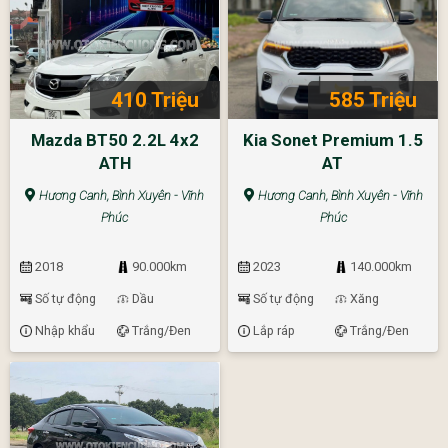
410 Triệu
585 Triệu
Mazda BT50 2.2L 4x2
Kia Sonet Premium 1.5
ATH
AT
Hương Canh, Bình Xuyên - Vĩnh
Hương Canh, Bình Xuyên - Vĩnh
Phúc
Phúc
2018
90.000km
2023
140.000km
Số tự động
Dầu
Số tự động
Xăng
Nhập khẩu
Trắng/Đen
Lắp ráp
Trắng/Đen