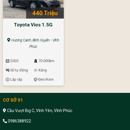
440 Triệu
Toyota Vios 1.5G
Hương Canh, Bình Xuyên - Vĩnh
Phúc
2020
70.000km
Số tự động
Xăng
Lắp ráp
Đen/Kem
CƠ SỞ 01
Cầu Vượt Big C, Vĩnh Yên, Vĩnh Phúc
0986388922