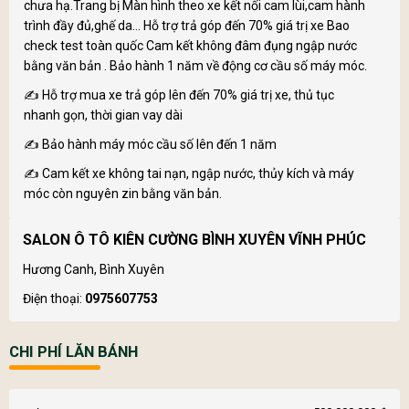
chưa hạ.Trang bị Màn hình theo xe kết nối cam lùi,cam hành
trình đầy đủ,ghế da… Hỗ trợ trả góp đến 70% giá trị xe Bao
check test toàn quốc Cam kết không đâm đụng ngập nước
bằng văn bản . Bảo hành 1 năm về động cơ cầu số máy móc.
✍ Hỗ trợ mua xe trả góp lên đến 70% giá trị xe, thủ tục
nhanh gọn, thời gian vay dài
✍ Bảo hành máy móc cầu số lên đến 1 năm
✍ Cam kết xe không tai nạn, ngập nước, thủy kích và máy
móc còn nguyên zin bằng văn bản.
SALON Ô TÔ KIÊN CƯỜNG BÌNH XUYÊN VĨNH PHÚC
Hương Canh, Bình Xuyên
Điện thoại:
0975607753
CHI PHÍ LĂN BÁNH